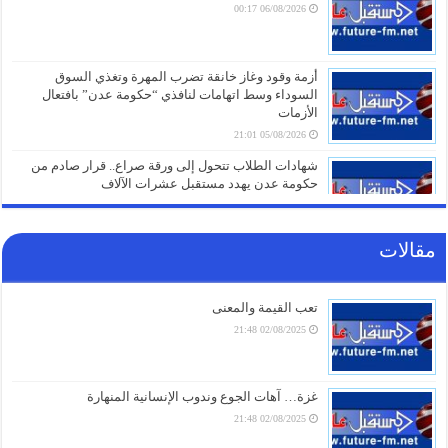
06/08/2026 00:17
أزمة وقود وغاز خانقة تضرب المهرة وتغذي السوق
السوداء وسط اتهامات لنافذي “حكومة عدن” بافتعال
الأزمات
05/08/2026 21:01
شهادات الطلاب تتحول إلى ورقة صراع.. قرار صادم من
حكومة عدن يهدد مستقبل عشرات الآلاف
05/08/2026 20:31
مقالات
صنعاء تلتزم الصمت.. من يقف خلف غرق السفينة الهندية
في البحر الأحمر؟
05/08/2026 20:01
تعب القيمة والمعنى
02/08/2025 21:48
أزمة مياه طاحنة ومئات البيوت المزالة بالكامل.. السلطات
اليابانية تكشف الخسائر الثقيلة لزلزال كيوشو
05/08/2026 18:26
غزة… آهات الجوع وندوب الإنسانية المنهارة
02/08/2025 21:48
أزمة الخدمات والرواتب تفجر الشارع بالضالع.. هتافات تندد