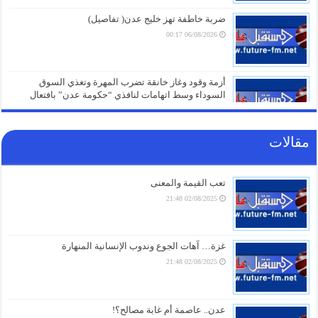
ضربة خاطفة تهز خليج عدن( تفاصيل)
06/08/2026 00:17
أزمة وقود وغاز خانقة تضرب المهرة وتغذي السوق
السوداء وسط اتهامات لنافذي “حكومة عدن” بافتعال
الأزمات
05/08/2026 21:01
مقالات
شهادات الطلاب تتحول إلى ورقة صراع.. قرار صادم من
حكومة عدن يهدد مستقبل عشرات الآلاف
05/08/2026 20:31
تعب القيمة والمعنى
02/08/2025 21:48
صنعاء تلتزم الصمت.. من يقف خلف غرق السفينة الهندية في البحر الأحمر؟
05/08/2026 20:01
أزمة مياه طاحنة ومئات البيوت المزالة بالكامل.. السلطات اليابانية تكشف
غزة… آهات الجوع وندوب الإنسانية المنهارة
الخسائر الثقيلة لزلزال كيوشو
02/08/2025 21:48
05/08/2026 18:26
أزمة الخدمات والرواتب تفجر الشارع بالضالع.. هتافات تندد بـ”الوصاية
السعودية” وتتوعد بخطوات تصعيدية أوسع
عدن.. عاصمة أم غابة مصالح؟!