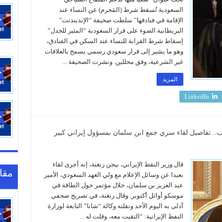
السعودية تُسقط شرط (المَحرم) عن النساء عند
الإقامة في فنادقها” سلطت صحيفة “الإندبندنت”
البريطانية الضوء على قرار السعودية “المثير للجدل”
إسقاط شرط القرابة للنساء عند السكن في الفنادق،
وهو ما يشير إلى قرار سعودي رسمي يسمح بالعلاقات
غير الشرعية، وفق محللين. ونشرت الصحيفة ...
المزيد
LinkedIn
مب.. تفاصيل لقاء سري جمع ابن سلمان بمسؤول إيراني كبير
قال وزير النفط الإيراني، بيجن زنغنة، إنه أجرى لقاء
مقا
بعيدا عن وسائل الإعلام مع ولي العهد السعودي، الأمير
عبد العزيز بن سلمان، خلال مؤتمر حول الطاقة في
موسكو أوائل أكتوبر. وقال زنغنة، في تصريح صحفي
20:16
أدلى به اليوم الأحد ونقلته وكالة “شانا” التابعة لوزارة
النفط الإيرانية: “التقيت معه، وقلت له ...