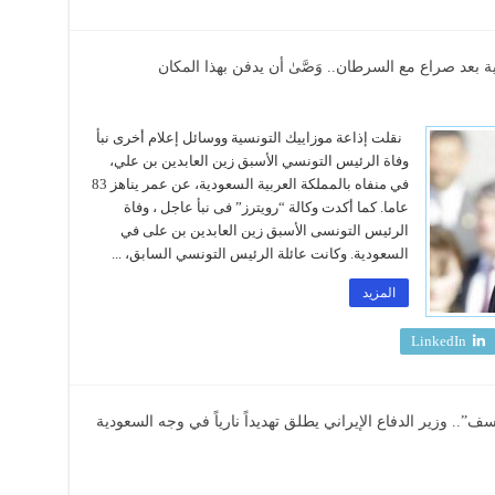
 بعد صراع مع السرطان.. وَصَّىٰ أن يدفن بهذا المكان
نقلت إذاعة موزاييك التونسية ووسائل إعلام أخرى نبأ
وفاة الرئيس التونسي الأسبق زين العابدين بن علي،
في منفاه بالمملكة العربية السعودية، عن عمر يناهز 83
عاما. كما أكدت وكالة “رويترز” فى نبأ عاجل ، وفاة
الرئيس التونسى الأسبق زين العابدين بن على في
السعودية. وكانت عائلة الرئيس التونسي السابق، ...
المزيد
LinkedIn
.. وزير الدفاع الإيراني يطلق تهديداً نارياً في وجه السعودية