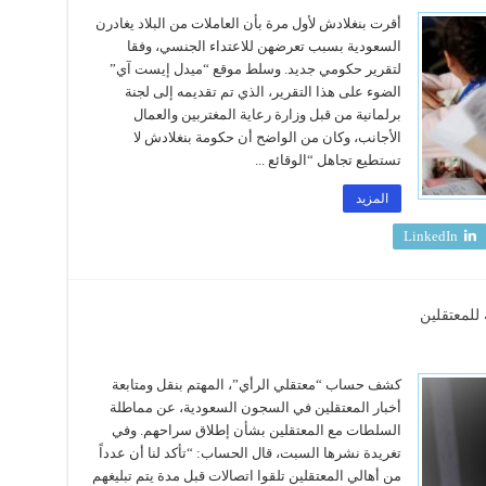
أقرت بنغلادش لأول مرة بأن العاملات من البلاد يغادرن
السعودية بسبب تعرضهن للاعتداء الجنسي، وفقا
لتقرير حكومي جديد. وسلط موقع “ميدل إيست آي”
الضوء على هذا التقرير، الذي تم تقديمه إلى لجنة
برلمانية من قبل وزارة رعاية المغتربين والعمال
الأجانب، وكان من الواضح أن حكومة بنغلادش لا
تستطيع تجاهل “الوقائع ...
المزيد
LinkedIn
 للمعتقلين
كشف حساب “معتقلي الرأي”، المهتم بنقل ومتابعة
أخبار المعتقلين في السجون السعودية، عن مماطلة
السلطات مع المعتقلين بشأن إطلاق سراحهم. وفي
تغريدة نشرها السبت، قال الحساب: “تأكد لنا أن عدداً
من أهالي المعتقلين تلقوا اتصالات قبل مدة يتم تبليغهم