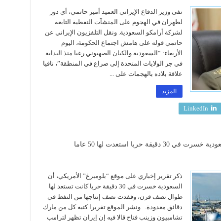
نفى وزير الدفاع الإيراني العميد أمير حاتمي، أي دور
لطهران في الهجوم على المنشآت النفطية التابعة
لشركة أرامكو السعودية. ونقل التلفزيون الإيراني عن
حاتمي قوله على هامش اجتماع الحكومة، اليوم
الأربعاء: “السعودية والكيان الصهيوني رغبا منذ البداية
في جر الولايات المتحدة إلى صراع في المنطقة”، نافيا
علاقة بلاده بالهجمات على ...
المزيد
LinkedIn
ة حربا استعدت لها 50 عاما
ذكر تقرير إخباري على موقع “بلومبرغ” الأمريكي، أن
السعودية خسرت في 30 دقيقة حربا كانت تستعد لها
طوال نصف قرن، وفقدت نصف إنتاجها من النفط في
دقائق معدودة. ونشر الموقع تقريرا كتبه كل من مارك
تشامبيون وزينب فتاح قالا فيه إن إيران تظهر لترامب