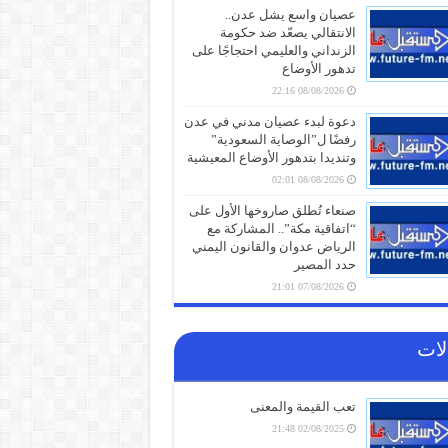
عصيان واسع يشل عدن..
الانتقالي يصعّد ضد حكومة
الزنداني والعليمي احتجاجًا على
تدهور الأوضاع
08/08/2026 22:16
دعوة لبدء عصيان مدني في عدن
رفضًا ل”الوصاية السعودية”
وتنديدا بتدهور الأوضاع المعيشية
08/08/2026 02:01
صنعاء تُطلق صاروخها الأول على
“اتفاقية مكة”.. المشاركة مع
الرياض عدوان والقانون اليمني
حدد المصير
07/08/2026 21:01
قوات صنعاء تعلن استهداف
حشود عسكرية ومخازن أسلحة
لات
للسعودية في معسكر “صحن
الجن” بمأرب بضربات صاروخية
ومسيّرة
تعب القيمة والمعنى
07/08/2026 
02/08/2025 21:48
انهيار شامل لـ”قوات الطوارئ”