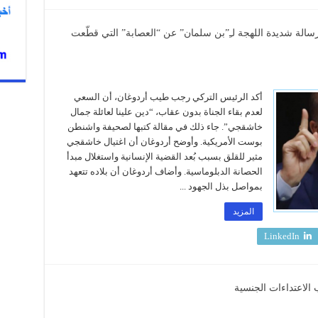
رسالة شديدة اللهجة لـِ”بن سلمان” عن “العصابة” التي قطّعت
أكد الرئيس التركي رجب طيب أردوغان، أن السعي
لعدم بقاء الجناة بدون عقاب، “دين علينا لعائلة جمال
خاشقجي”. جاء ذلك في مقالة كتبها لصحيفة واشنطن
بوست الأمريكية. وأوضح أردوغان أن اغتيال خاشقجي
مثير للقلق بسبب بُعد القضية الإنسانية واستغلال مبدأ
الحصانة الدبلوماسية. وأضاف أردوغان أن بلاده تتعهد
بمواصل بذل الجهود ...
المزيد
LinkedIn
الاعتداءات الجنسية