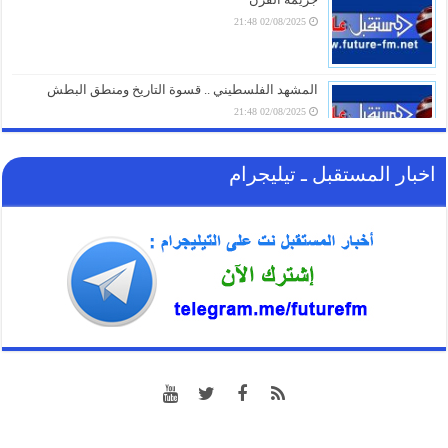
02/08/2025 21:48
تحذير ناري.. في أول تعليق لـ “الحوثيين” على الاتفاقية
السعودية الباكستانية التركية للدفاع المشترك
07/08/2026 17:31
المشهد الفلسطيني .. قسوة التاريخ ومنطق البطش
02/08/2025 21:48
اخبار المستقبل ـ تيليجرام