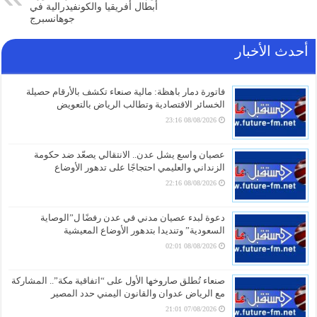
أبطال أفريقيا والكونفيدرالية في
جوهانسبرج
أحدث الأخبار
فاتورة دمار باهظة: مالية صنعاء تكشف بالأرقام حصيلة
الخسائر الاقتصادية وتطالب الرياض بالتعويض
08/08/2026 23:16
عصيان واسع يشل عدن.. الانتقالي يصعّد ضد حكومة
الزنداني والعليمي احتجاجًا على تدهور الأوضاع
08/08/2026 22:16
دعوة لبدء عصيان مدني في عدن رفضًا ل”الوصاية
السعودية” وتنديدا بتدهور الأوضاع المعيشية
08/08/2026 02:01
صنعاء تُطلق صاروخها الأول على “اتفاقية مكة”.. المشاركة
مع الرياض عدوان والقانون اليمني حدد المصير
07/08/2026 21:01