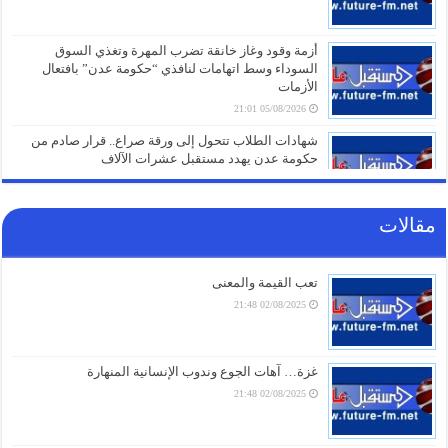
أزمة وقود وغاز خانقة تضرب المهرة وتغذي السوق
السوداء وسط اتهامات لنافذي “حكومة عدن” بافتعال
الأزمات
05/08/2026 21:01
شهادات الطلاب تتحول إلى ورقة صراع.. قرار صادم من
حكومة عدن يهدد مستقبل عشرات الآلاف
05/08/2026 20:31
مقالات
صنعاء تلتزم الصمت.. من يقف خلف غرق السفينة الهندية
في البحر الأحمر؟
05/08/2026 20:01
تعب القيمة والمعنى
02/08/2025 21:48
أزمة مياه طاحنة ومئات البيوت المزالة بالكامل.. السلطات
اليابانية تكشف الخسائر الثقيلة لزلزال كيوشو
05/08/2026 18:26
غزة… آهات الجوع وندوب الإنسانية المنهارة
02/08/2025 21:48
أزمة الخدمات والرواتب تفجر الشارع بالضالع.. هتافات تندد
بـ”الوصاية السعودية” وتتوعد بخطوات تصعيدية أوسع
05/08/2026 18:03