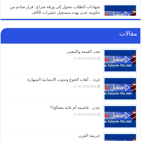
شهادات الطلاب تتحول إلى ورقة صراع.. قرار صادم من
حكومة عدن يهدد مستقبل عشرات الآلاف
05/08/2026 20:31
مقالات
صنعاء تلتزم الصمت.. من يقف خلف غرق السفينة الهندية
في البحر الأحمر؟
05/08/2026 20:01
تعب القيمة والمعنى
02/08/2025 21:48
أزمة مياه طاحنة ومئات البيوت المزالة بالكامل.. السلطات
اليابانية تكشف الخسائر الثقيلة لزلزال كيوشو
05/08/2026 18:26
غزة… آهات الجوع وندوب الإنسانية المنهارة
02/08/2025 21:48
أزمة الخدمات والرواتب تفجر الشارع بالضالع.. هتافات تندد
بـ”الوصاية السعودية” وتتوعد بخطوات تصعيدية أوسع
05/08/2026 18:03
عدن.. عاصمة أم غابة مصالح؟!
02/08/2025 21:48
الغاز الأوروبي يقفز 19% في يوليو ويسجل أعلى مستوى
منذ مطلع 2023
05/08/2026 17:18
جريمة القرن