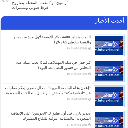
“رامون” و”النقب” المحتلة بصاروخ
فرط صوتي ومسيرات
أحدث الأخبار
الذهب يتجاوز 4400 دولار للأونصة لأول مرة منذ يونيو
والفضة تتخطى 65 دولاراً
07/08/2026 19:01
كنز خفي في سلة المهملات.. لماذا يجب عليك عدم
التخلص من قشور البصل بعد اليوم؟
07/08/2026 19:01
“إعلان وفاة للجامعة العربية”.. محلل مصري يُفجّر مفاجآت
عن “اتفاقية مكة” ويكشف سر فشل التحالفات السعودية
07/08/2026 18:16
تحذير ناري.. في أول تعليق لـ “الحوثيين” على الاتفاقية
السعودية الباكستانية التركية للدفاع المشترك
07/08/2026 17:31