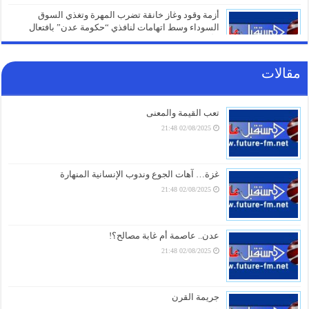
أزمة وقود وغاز خانقة تضرب المهرة وتغذي السوق
السوداء وسط اتهامات لنافذي “حكومة عدن” بافتعال
الأزمات
05/08/2026 21:01
مقالات
شهادات الطلاب تتحول إلى ورقة صراع.. قرار صادم من
حكومة عدن يهدد مستقبل عشرات الآلاف
05/08/2026 20:31
تعب القيمة والمعنى
02/08/2025 21:48
صنعاء تلتزم الصمت.. من يقف خلف غرق السفينة الهندية
في البحر الأحمر؟
05/08/2026 20:01
غزة… آهات الجوع وندوب الإنسانية المنهارة
02/08/2025 21:48
أزمة مياه طاحنة ومئات البيوت المزالة بالكامل.. السلطات
اليابانية تكشف الخسائر الثقيلة لزلزال كيوشو
05/08/2026 18:26
عدن.. عاصمة أم غابة مصالح؟!
02/08/2025 21:48
أزمة الخدمات والرواتب تفجر الشارع بالضالع.. هتافات تندد
بـ”الوصاية السعودية” وتتوعد بخطوات تصعيدية أوسع
05/08/2026 18:03
جريمة القرن