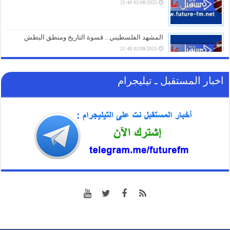
02/08/2025 21:48
الغاز الأوروبي يقفز 19% في يوليو ويسجل أعلى مستوى
منذ مطلع 2023
05/08/2026 17:18
المشهد الفلسطيني .. قسوة التاريخ ومنطق البطش
02/08/2025 21:48
اخبار المستقبل ـ تيليجرام