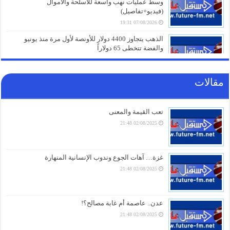
وسط عمليات نهب واسعة للأسلحة والأموال
(فيديو+تفاصيل)
07/08/2026 19:31
الذهب يتجاوز 4400 دولار للأونصة لأول مرة منذ يونيو
والفضة تتخطى 65 دولاراً
07/08/2026 19:01
مقالات
كنز خفي في سلة المهملات.. لماذا يجب عليك عدم
التخلص من قشور البصل بعد اليوم؟
07/08/2026 19:01
تعب القيمة والمعنى
02/08/2025 21:48
“إعلان وفاة للجامعة العربية”.. محلل مصري يُفجّر مفاجآت
عن “اتفاقية مكة” ويكشف سر فشل التحالفات السعودية
07/08/2026 18:16
غزة… آهات الجوع وندوب الإنسانية المنهارة
02/08/2025 21:48
تحذير ناري.. في أول تعليق لـ “الحوثيين” على الاتفاقية
السعودية الباكستانية التركية للدفاع المشترك
07/08/2026 17:31
عدن.. عاصمة أم غابة مصالح؟!
02/08/2025 21:48
طهران تُسقط “اتفاقية مكة” بأول ردّ ناري.. رضائي يُحذّر