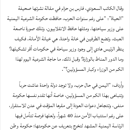
وقال الكاتب السعودي، فارس بن حزام في مقالة نشرتها صحيفة
“الحياة”: “على رغم سنوات الحرب، حافظت حكومة الشرعية اليمنية
على وزير سياحتها، ومثلها حافظ الانقلابيون، وتلك صورة ناصعة
العبث، وتضع الطرفين في خانة واحدة، هي خيانة الأمانة. فكيف
ينظر الرئيس هادي إلى وجود وزير سياحة في حكومات أقر تشكيلها؟
وما الدور المناط بالوزارة؟ وقبل ذلك، ما حاجة الشرعية اليوم لهذا
الكم من الوزراء وكبار المسؤولين؟”.
وأردف: “اليمن في حال حرب، ولا توجد دولة واحدة عاشت حرباً
وتتباهى بهذا الكم من المسؤولين، خاصة أنها تقدم نفسها حكومة
منفى، وتتجاهل دعوات العودة إلى مقرها المؤقت في عدن للاستقرار،
على رغم استتباب الأمن منذ 40 شهراً، ولعلها فرصة تتأمل فيها
الرئاسة اليمنية المشهد لتخرج بتعريف عن حكومتها؛ حكومة وطن