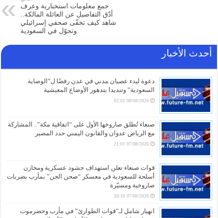
جمع معلومات استخبارية وعرف
أدّق التفاصيل عن العائلة المالكة..
شاهد كيف تخفّى صحفي إسرائيلي
وتجوّل في السعودية
أحدث الأخبار
دعوة لبدء عصيان مدني في عدن رفضًا ل”الوصاية
السعودية” وتنديدا بتدهور الأوضاع المعيشية
08/08/2026 02:01
صنعاء تُطلق صاروخها الأول على “اتفاقية مكة”.. المشاركة
مع الرياض عدوان والقانون اليمني حدد المصير
07/08/2026 21:01
قوات صنعاء تعلن استهداف حشود عسكرية ومخازن
أسلحة للسعودية في معسكر “صحن الجن” بمأرب بضربات
صاروخية ومسيّرة
07/08/2026 20:16
انهيار شامل لـ”قوات الطوارئ” في مأرب وحضرموت