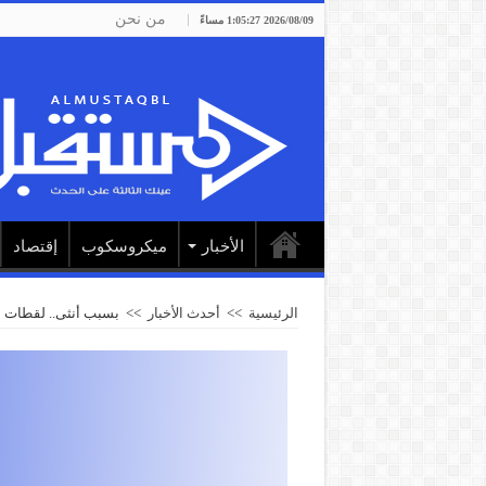
من نحن
2026/08/09 1:05:27 مساءً
الأخبار
ميكروسكوب
إقتصاد
الرئيسية
>>
أحدث الأخبار
>>
بسبب أنثى.. لقطات م