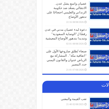
عصيان واسع يشل عدن..
الانتقالي يصعّد ضد حكومة
الزنداني والعليمي احتجاجًا على
تدهور الأوضاع
08/08/2026 22:16
دعوة لبدء عصيان مدني في عدن
رفضًا ل”الوصاية السعودية”
وتنديدا بتدهور الأوضاع المعيشية
08/08/2026 02:01
صنعاء تُطلق صاروخها الأول على
“اتفاقية مكة”.. المشاركة مع
الرياض عدوان والقانون اليمني
حدد المصير
07/08/2026 21:01
قوات صنعاء تعلن استهداف
حشود عسكرية ومخازن أسلحة
لات
للسعودية في معسكر “صحن
الجن” بمأرب بضربات صاروخية
ومسيّرة
تعب القيمة والمعنى
07/08/2026 
02/08/2025 21:48
انهيار شامل لـ”قوات الطوارئ”