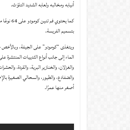
أنيابه ومخالبه ولعابه الشديد التلوّث.
كما يحتوي فم ت
بتسميم الفريسة.
ويتغذى “كومودو” على الجيفة، وبالأخص 
الماء إلى جانب أنواع الثدييات المنتشرة عل
والغزلان، والخنازير البرية، والقردة، والحشر
والضفادع، والطيور، والسحالي الصغيرة بالإ
أصغر منها عمرًا.