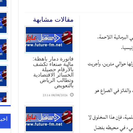
مقالات مشابهة
 البرمائية اللاحمة،
نيسيا.
فاتورة دمار باهظة:
عين أكثر من 80 كغ، وطولها حوالي مترين، وأجريت
مالية صنعاء تكشف
بالأرقام حصيلة
الخسائر الاقتصادية
وتطالب الرياض
بالتعويض
والفائز في الصراع هو
08/08/2026 23:16
رير قناة “Animal Planet” العلمية، فإن هذا المخلوق لا
اخبا
 شيء في محيطه بفضل