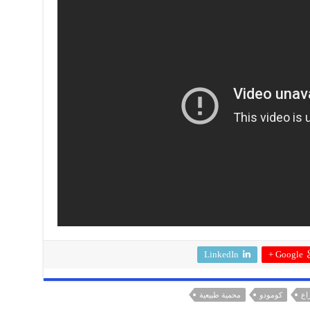
LinkedIn
Google +
اع
كومودو
محمية طبيعية