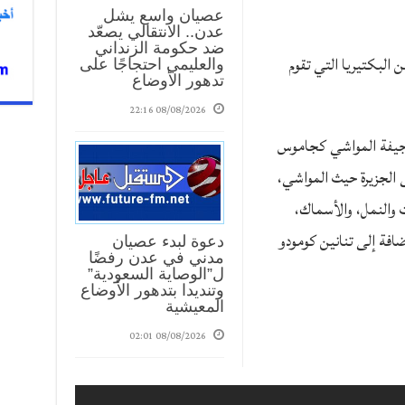
عصيان واسع يشل
عدن.. الانتقالي يصعّد
ضد حكومة الزنداني
نين كومودو على 64 نوعًا من البكتيريا التي تقوم
والعليمي احتجاجًا على
تدهور الأوضاع
08/08/2026 22:16
جيفة المواشي كجاموس
ى الجزيرة حيث المواشي،
ات والنمل، والأسماك،
ضافة إلى تنانين كومودو
دعوة لبدء عصيان
مدني في عدن رفضًا
ل”الوصاية السعودية”
وتنديدا بتدهور الأوضاع
المعيشية
08/08/2026 02:01