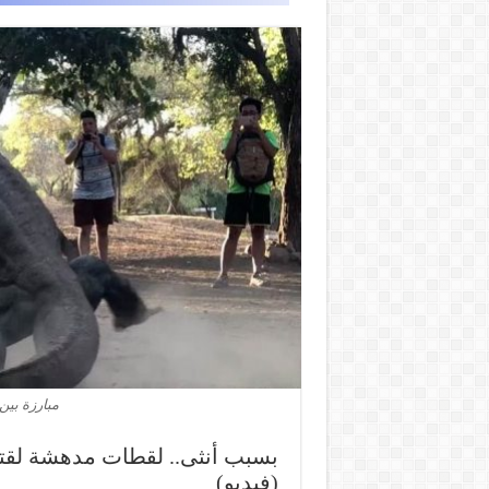
مبارزة بين
بسبب أنثى.. لقطات مدهشة لقتا
(فيديو)