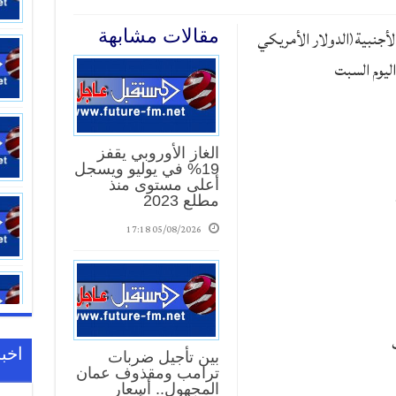
لأجنبية(الدولار الأمريكي
مقالات مشابهة
ليوم السبت
الغاز الأوروبي يقفز
19% في يوليو ويسجل
أعلى مستوى منذ
مطلع 2023
05/08/2026 17:18
اخبا
بين تأجيل ضربات
ترامب ومقذوف عمان
المجهول.. أسعار