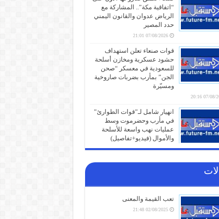
“اتفاقية مكة”.. المشاركة مع
الرياض عدوان والقانون اليمني
حدد المصير
07/08/2026 21:01
قوات صنعاء تعلن استهداف
حشود عسكرية ومخازن أسلحة
للسعودية في معسكر “صحن
الجن” بمأرب بضربات صاروخية
ومسيّرة
07/08/2026 
انهيار شامل لـ”قوات الطوارئ”
في مأرب وحضرموت وسط
عمليات نهب واسعة للأسلحة
والأموال (فيديو+تفاصيل)
07/08/2026 19:31
الذهب يتجاوز 4400 دولار للأونصة
لات
لأول مرة منذ يونيو والفضة
تتخطى 65 دولاراً
07/08/2026 19:01
تعب القيمة والمعنى
كنز خفي في سلة المهملات..
02/08/2025 21:48
لماذا يجب عليك عدم التخلص