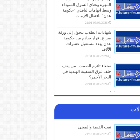
المهرة وتغذي السوق السوداء
وسط اتهامات لنافذي “حكومة
عدن” بافتعال الأزمات
05/08/2026 21:01
شهادات الطلاب تتحول إلى ورقة
صراع.. قرار صادم من حكومة
عدن يهدد مستقبل عشرات
الآلاف
05/08/2026 20:31
صنعاء تلتزم الصمت.. من يقف
خلف غرق السفينة الهندية في
البحر الأحمر؟
05/08/2026 20:01
أزمة مياه طاحنة ومئات البيوت
المزالة بالكامل.. السلطات
اليابانية تكشف الخسائر الثقيلة
لات
لزلزال كيوشو
05/08/2026 18:26
تعب القيمة والمعنى
أزمة الخدمات والرواتب تفجر
الشارع بالضالع.. هتافات تندد
02/08/2025 21:48
بـ”الوصاية السعودية” وتتوعد