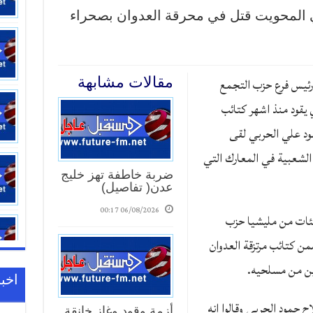
 المحويت قتل في محرقة العدوان بصحراء
ئيس فرع حزب التجمع
مقالات مشابهة
يقود منذ اشهر كتائب
ود علي الحربي لقى
الشعبية في المعارك التي
ضربة خاطفة تهز خليج
17:01
عدن( تفاصيل)
06/08/2026 00:17
لمئات من مليشيا حزب
ن كتائب مرتزقة العدوان
ين من مسلحيه.
اخبا
 حمود الحربي وقالوا انه
أزمة وقود وغاز خانقة