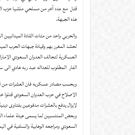
قتل مع عدد آخر من مسلحي ملشيا حزب الا
هذه الجبهة.
والحربي واحد من مئات القادة الميدانيين ا
لحشد المغرر بهم وقيادة جبهات الحرب الميد
العسكرية لتحالف العدوان السعودي الامارات
الفار المطلوب للعداله عبد ربه هادي الى سد
وبحسب مصادر عسكريه فان العشرات من قاد
الاصلاح في حرب العدوان السعودي قتلوا خل
لايزال يدفع بالعشرات مدفوعين بفتاوى دينية
وبعض المنتسبين لما يسمى هيئة علماء الي
السعودي ومراجعه الوهابية والسلفية في الي