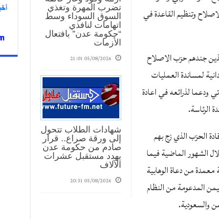
تضرب المهرة وتغذي
صلاح وتنظيم القاعدة في
السوق السوداء وسط
اتهامات لنافذي
“حكومة عدن” بافتعال
الأزمات
لذين جندهم حزب الاصلاح
05/08/2026 21:01
انية لمساندة العمليات
ي ودعما لذرائعه في اعادة
ة الرئاسة.
شهادات الطلاب تتحول
ة الحزب الذي زج بهم
إلى ورقة صراع.. قرار
صادم من حكومة عدن
ال الشهور الماضية فيما
يهدد مستقبل عشرات
الآلاف
 معمدة من دعاة الوهابية
05/08/2026 20:31
من المدعومة من النظام
من والسعودية.