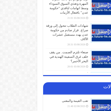
المهرة وتغذي السوق السوداء
وسط اتهامات لنافذي “حكومة
عدن” بافتعال الأزمات
05/08/2026 21:01
شهادات الطلاب تتحول إلى ورقة
صراع.. قرار صادم من حكومة
عدن يهدد مستقبل عشرات
الآلاف
05/08/2026 20:31
صنعاء تلتزم الصمت.. من يقف
خلف غرق السفينة الهندية في
البحر الأحمر؟
05/08/2026 20:01
أزمة مياه طاحنة ومئات البيوت
المزالة بالكامل.. السلطات
اليابانية تكشف الخسائر الثقيلة
لات
لزلزال كيوشو
05/08/2026 18:26
تعب القيمة والمعنى
أزمة الخدمات والرواتب تفجر
الشارع بالضالع.. هتافات تندد
02/08/2025 21:48
بـ”الوصاية السعودية” وتتوعد