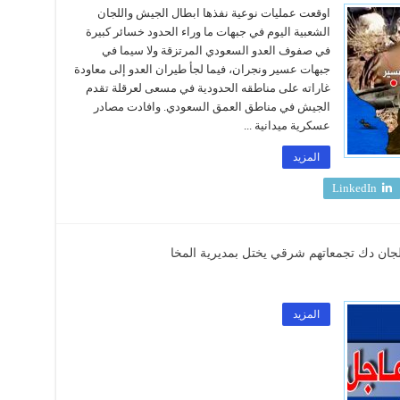
اوقعت عمليات نوعية نفذها ابطال الجيش واللجان
الشعبية اليوم في جبهات ما وراء الحدود خسائر كبيرة
في صفوف العدو السعودي المرتزقة ولا سيما في
جبهات عسير ونجران، فيما لجأ طيران العدو إلى معاودة
غاراته على مناطقه الحدودية في مسعى لعرقلة تقدم
الجيش في مناطق العمق السعودي. وافادت مصادر
عسكرية ميدانية ...
المزيد
LinkedIn
ن دك تجمعاتهم شرقي يختل بمديرية المخا
المزيد