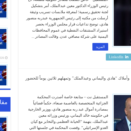
رئيس الوزراء الدكتور معين عبدالملك، أمر بتشكيل
لجنة تحقيق رسمية؛ لمعرفة ملابسات تسريب وثيقة
أرسلت من مكتبه إلى رئيس الجمهورية عبدربه منصور
هادي، توضح تداعيات قرار مجلس الوزراء بحصر
استيراد المشتقات النفطية في عموم المحافظات
اليمنية على شركة مصافي عدن. وقالت المصادر ...
المزيد
LinkedIn
20:16
أملاك “هادي واليماني وعبدالملك” وتمهلهم ثلاثين يوماً للحضور
المستقبل نت – متابعة خاصة أصدرت المحكمة
مقا
الجزائية المتخصصة بالعاصمة صنعاء، حكماً قضائياً
بمصادرة أموال عبد ربه منصور هادي، ووزير الخارجية
في حكومته خالد اليماني، ورئيس وزرائه معين
عبدالملك، بتهمة “الخيانة العظمى والتخابر مع كيان
العدو الإسرائيلي”. وقضت المحكمة في جلستها التي