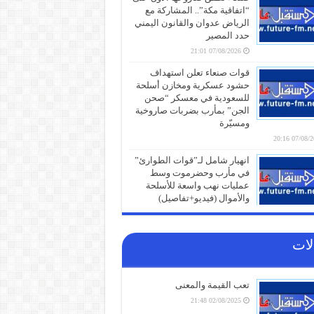
“اتفاقية مكة”.. المشاركة مع
الرياض عدوان والقانون اليمني
حدد المصير
07/08/2026 21:01
قوات صنعاء تعلن استهداف
حشود عسكرية ومخازن أسلحة
للسعودية في معسكر “صحن
الجن” بمأرب بضربات صاروخية
ومسيّرة
07/08/2026 
انهيار شامل لـ”قوات الطوارئ”
في مأرب وحضرموت وسط
عمليات نهب واسعة للأسلحة
والأموال (فيديو+تفاصيل)
07/08/2026 19:31
الذهب يتجاوز 4400 دولار للأونصة
لات
لأول مرة منذ يونيو والفضة
تتخطى 65 دولاراً
07/08/2026 19:01
تعب القيمة والمعنى
كنز خفي في سلة المهملات..
02/08/2025 21:48
لماذا يجب عليك عدم التخلص