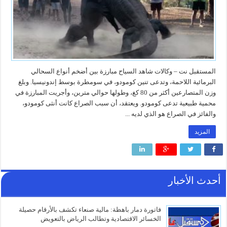
المستقبل نت – وكالات شاهد السياح مبارزة بين أضخم أنواع السحالي
البرمائية اللاحمة، وتدعى تنين كومودو، في سومطرة بوسط إندونيسيا. وبلغ
وزن المتصارعين أكثر من 80 كغ، وطولها حوالي مترين، وأجريت المبارزة في
محمية طبيعية تدعى كومودو. ويعتقد، أن سبب الصراع كانت أنثى كومودو،
والفائز في الصراع هو الذي لديه ...
المزيد
أحدث الأخبار
فاتورة دمار باهظة: مالية صنعاء تكشف بالأرقام حصيلة
الخسائر الاقتصادية وتطالب الرياض بالتعويض