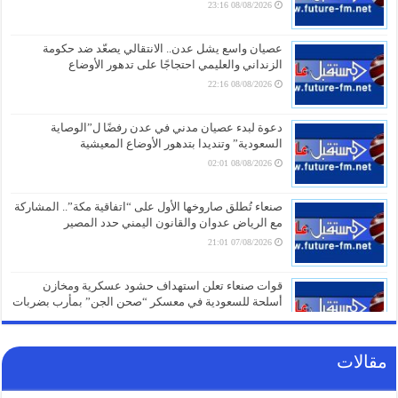
08/08/2026 23:16
عصيان واسع يشل عدن.. الانتقالي يصعّد ضد حكومة
الزنداني والعليمي احتجاجًا على تدهور الأوضاع
08/08/2026 22:16
دعوة لبدء عصيان مدني في عدن رفضًا ل”الوصاية
السعودية” وتنديدا بتدهور الأوضاع المعيشية
08/08/2026 02:01
صنعاء تُطلق صاروخها الأول على “اتفاقية مكة”.. المشاركة
مع الرياض عدوان والقانون اليمني حدد المصير
07/08/2026 21:01
قوات صنعاء تعلن استهداف حشود عسكرية ومخازن
أسلحة للسعودية في معسكر “صحن الجن” بمأرب بضربات
صاروخية ومسيّرة
07/08/2026 20:16
مقالات
انهيار شامل لـ”قوات الطوارئ” في مأرب وحضرموت
وسط عمليات نهب واسعة للأسلحة والأموال
(فيديو+تفاصيل)