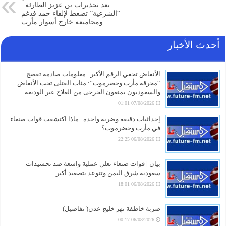
بعد تحذيرات بن عزيز الطارئة..
“الشرعية” تضغط لإلقاء حمد فدغم
ومجاميعه خارج أسوار مأرب
أحدث الأخبار
الأنقاض تخفي الرقم الأكبر.. معلومات صادمة تفضح
“محرقة مأرب وحضرموت”: مئات القتلى تحت الأنقاض
والسعوديون يمنعون الجرحى من العلاج عبر الوديعة
07/08/2026 01:01
إحداثيات دقيقة وضربة واحدة.. ماذا اكتشفت قوات صنعاء
في مأرب وحضرموت؟
06/08/2026 22:25
بيان | قوات صنعاء تعلن عملية واسعة ضد تحشيدات
سعودية شرق اليمن وتتوعد بتصعيد أكبر
06/08/2026 18:01
ضربة خاطفة تهز خليج عدن( تفاصيل)
06/08/2026 00:17