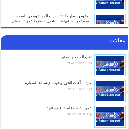
أزمة وقود وغاز خانقة تضرب المهرة وتغذي السوق
السوداء وسط اتهامات لنافذي “حكومة عدن” بافتعال
الأزمات
05/08/2026 21:01
مقالات
شهادات الطلاب تتحول إلى ورقة صراع.. قرار صادم من
حكومة عدن يهدد مستقبل عشرات الآلاف
05/08/2026 20:31
تعب القيمة والمعنى
02/08/2025 21:48
صنعاء تلتزم الصمت.. من يقف خلف غرق السفينة الهندية
في البحر الأحمر؟
05/08/2026 20:01
غزة… آهات الجوع وندوب الإنسانية المنهارة
02/08/2025 21:48
أزمة مياه طاحنة ومئات البيوت المزالة بالكامل.. السلطات
اليابانية تكشف الخسائر الثقيلة لزلزال كيوشو
05/08/2026 18:26
عدن.. عاصمة أم غابة مصالح؟!
02/08/2025 21:48
أزمة الخدمات والرواتب تفجر الشارع بالضالع.. هتافات تندد
بـ”الوصاية السعودية” وتتوعد بخطوات تصعيدية أوسع