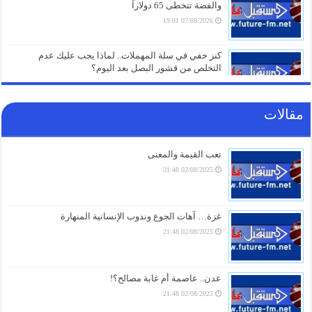
والفضة تتخطى 65 دولاراً
07/08/2026 19:01
كنز خفي في سلة المهملات.. لماذا يجب عليك عدم
التخلص من قشور البصل بعد اليوم؟
07/08/2026 19:01
مقالات
“إعلان وفاة للجامعة العربية”.. محلل مصري يُفجّر مفاجآت
عن “اتفاقية مكة” ويكشف سر فشل التحالفات السعودية
07/08/2026 18:16
تعب القيمة والمعنى
02/08/2025 21:48
تحذير ناري.. في أول تعليق لـ “الحوثيين” على الاتفاقية
السعودية الباكستانية التركية للدفاع المشترك
07/08/2026 17:31
غزة… آهات الجوع وندوب الإنسانية المنهارة
02/08/2025 21:48
طهران تُسقط “اتفاقية مكة” بأول ردّ ناري.. رضائي يُحذّر
السعودية
07/08/2026 17:01
عدن.. عاصمة أم غابة مصالح؟!
02/08/2025 21:48
أمطار رعدية وبَرَد ورياح شديدة.. وسط تحذيرات من