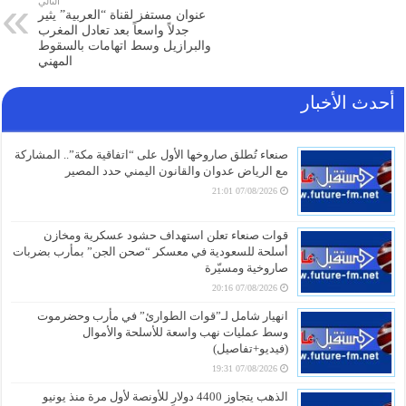
التالي
عنوان مستفز لقناة “العربية” يثير
جدلاً واسعاً بعد تعادل المغرب
والبرازيل وسط اتهامات بالسقوط
المهني
أحدث الأخبار
صنعاء تُطلق صاروخها الأول على “اتفاقية مكة”.. المشاركة
مع الرياض عدوان والقانون اليمني حدد المصير
07/08/2026 21:01
قوات صنعاء تعلن استهداف حشود عسكرية ومخازن
أسلحة للسعودية في معسكر “صحن الجن” بمأرب بضربات
صاروخية ومسيّرة
07/08/2026 20:16
انهيار شامل لـ”قوات الطوارئ” في مأرب وحضرموت
وسط عمليات نهب واسعة للأسلحة والأموال
(فيديو+تفاصيل)
07/08/2026 19:31
الذهب يتجاوز 4400 دولار للأونصة لأول مرة منذ يونيو