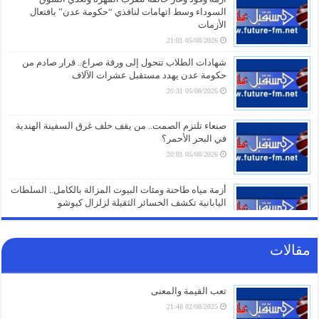
السوداء وسط اتهامات لنافذي “حكومة عدن” بافتعال
الأزمات
05/08/2026 21:01
شهادات الطلاب تتحول إلى ورقة صراع.. قرار صادم من
حكومة عدن يهدد مستقبل عشرات الآلاف
05/08/2026 20:31
صنعاء تلتزم الصمت.. من يقف خلف غرق السفينة الهندية
في البحر الأحمر؟
05/08/2026 20:01
أزمة مياه طاحنة ومئات البيوت المزالة بالكامل.. السلطات
اليابانية تكشف الخسائر الثقيلة لزلزال كيوشو
05/08/2026 18:26
مقالات
أزمة الخدمات والرواتب تفجر الشارع بالضالع.. هتافات تندد
بـ”الوصاية السعودية” وتتوعد بخطوات تصعيدية أوسع
05/08/2026 18:03
تعب القيمة والمعنى
02/08/2025 21:48
الغاز الأوروبي يقفز 19% في يوليو ويسجل أعلى مستوى