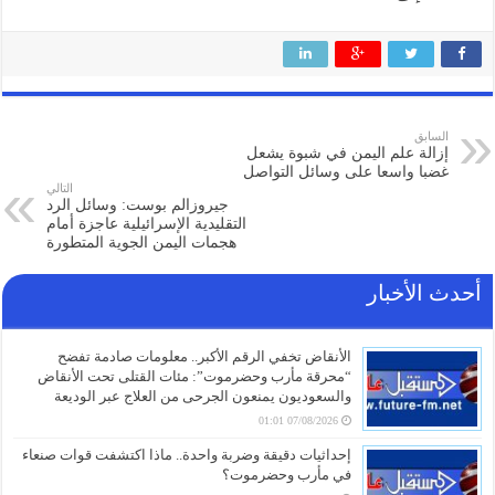
السابق
إزالة علم اليمن في شبوة يشعل
غضبا واسعا على وسائل التواصل
التالي
جيروزالم بوست: وسائل الرد
التقليدية الإسرائيلية عاجزة أمام
هجمات اليمن الجوية المتطورة
أحدث الأخبار
الأنقاض تخفي الرقم الأكبر.. معلومات صادمة تفضح
“محرقة مأرب وحضرموت”: مئات القتلى تحت الأنقاض
والسعوديون يمنعون الجرحى من العلاج عبر الوديعة
07/08/2026 01:01
إحداثيات دقيقة وضربة واحدة.. ماذا اكتشفت قوات صنعاء
في مأرب وحضرموت؟