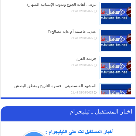
05/08/2026 20:01
غزة… آهات الجوع وندوب الإنسانية المنهارة
02/08/2025 21:48
أزمة مياه طاحنة ومئات البيوت المزالة بالكامل.. السلطات
اليابانية تكشف الخسائر الثقيلة لزلزال كيوشو
05/08/2026 18:26
عدن.. عاصمة أم غابة مصالح؟!
02/08/2025 21:48
أزمة الخدمات والرواتب تفجر الشارع بالضالع.. هتافات تندد
بـ”الوصاية السعودية” وتتوعد بخطوات تصعيدية أوسع
05/08/2026 18:03
جريمة القرن
02/08/2025 21:48
الغاز الأوروبي يقفز 19% في يوليو ويسجل أعلى مستوى
منذ مطلع 2023
05/08/2026 17:18
المشهد الفلسطيني .. قسوة التاريخ ومنطق البطش
02/08/2025 21:48
اخبار المستقبل ـ تيليجرام