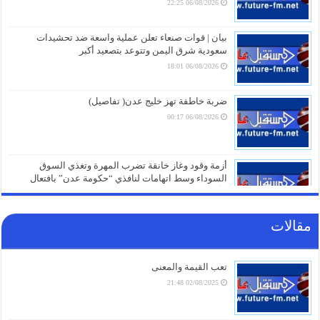
06/08/2026 22:25
بيان | قوات صنعاء تعلن عملية واسعة ضد تحشيدات
سعودية شرق اليمن وتتوعد بتصعيد أكبر
06/08/2026 18:01
ضربة خاطفة تهز خليج عدن( تفاصيل)
06/08/2026 00:17
أزمة وقود وغاز خانقة تضرب المهرة وتغذي السوق
السوداء وسط اتهامات لنافذي “حكومة عدن” بافتعال
الأزمات
05/08/2026 21:01
مقالات
شهادات الطلاب تتحول إلى ورقة صراع.. قرار صادم من
حكومة عدن يهدد مستقبل عشرات الآلاف
05/08/2026 20:31
تعب القيمة والمعنى
02/08/2025 21:48
صنعاء تلتزم الصمت.. من يقف خلف غرق السفينة الهندية
في البحر الأحمر؟