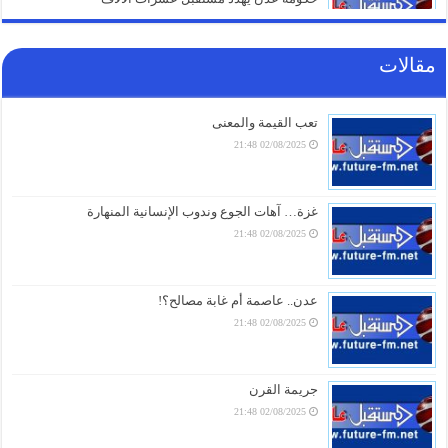
05/08/2026 20:31
مقالات
صنعاء تلتزم الصمت.. من يقف خلف غرق السفينة الهندية
في البحر الأحمر؟
05/08/2026 20:01
تعب القيمة والمعنى
02/08/2025 21:48
أزمة مياه طاحنة ومئات البيوت المزالة بالكامل.. السلطات
اليابانية تكشف الخسائر الثقيلة لزلزال كيوشو
05/08/2026 18:26
غزة… آهات الجوع وندوب الإنسانية المنهارة
02/08/2025 21:48
أزمة الخدمات والرواتب تفجر الشارع بالضالع.. هتافات تندد
بـ”الوصاية السعودية” وتتوعد بخطوات تصعيدية أوسع
05/08/2026 18:03
عدن.. عاصمة أم غابة مصالح؟!
02/08/2025 21:48
الغاز الأوروبي يقفز 19% في يوليو ويسجل أعلى مستوى
منذ مطلع 2023
05/08/2026 17:18
جريمة القرن
02/08/2025 21:48
تمرد عسكري يعصف بدفاع حكومة عدن ووزيرها
“العقيلي” وسط تهديدات في خطوط التماس بتسليم