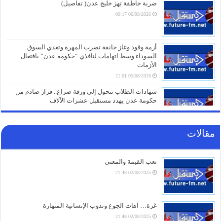
ضربة خاطفة تهز خليج عدن( تفاصيل)
06/08/2026 00:17
أزمة وقود وغاز خانقة تضرب المهرة وتغذي السوق
السوداء وسط اتهامات لنافذي “حكومة عدن” بافتعال
الأزمات
05/08/2026 21:01
شهادات الطلاب تتحول إلى ورقة صراع.. قرار صادم من
حكومة عدن يهدد مستقبل عشرات الآلاف
05/08/2026 20:31
مقالات
صنعاء تلتزم الصمت.. من يقف خلف غرق السفينة الهندية
في البحر الأحمر؟
05/08/2026 20:01
تعب القيمة والمعنى
02/08/2025 21:48
أزمة مياه طاحنة ومئات البيوت المزالة بالكامل.. السلطات
اليابانية تكشف الخسائر الثقيلة لزلزال كيوشو
05/08/2026 18:26
غزة… آهات الجوع وندوب الإنسانية المنهارة
02/08/2025 21:48