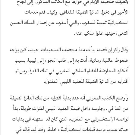
وتطرقت صحيفة الأيام في حوارها مع الكاتب المذكور، إلى نجاح
الأخير في دخول الدائرة الضيقة للقذافي، وكيف قدم خدمات
استخباراتية ثمينة للمغرب، والتي أسفرت عن إصدار الملك الحسن
الثاني، حينها عفوا ملكيا عنه.
وقال راكز إن قصته بدأت منذ منتصف التسعينات، حينما كان يواجه
ضغوطا عائلية ومادية، أدت به إلى طلب اللجوء إلى ليبيا، بسبب
أفكاره المعارضة للنظام الملكي المغربي في تلك الفترة، ومن ثم
اقترابه من الدائرة الضيقة للعقيد الليبي المقتول.
وأوضح الكاتب المغربي أنه عند بداية اقترابه من تلك الدائرة الضيقة
من القذافي، وجلوسه داخل خيمة العقيد الليبي لفترات طويلة، بدأ
تواصله الاستخباراتي مع المغرب، الذي كان قد استهله في بدايات
حياته عندما دربته قيادات استخباراتية داخلية، وفقا لما قاله في