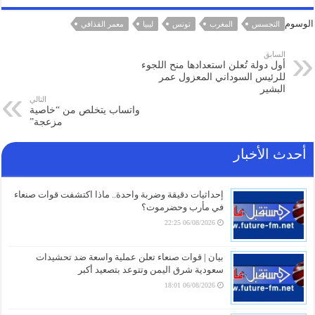
الوسوم
التجسس
المغرب
تونس
ليبيا
معمر القذافي
السابق
أول دولة تُعلن استعدادها منح اللجوء
للرئيس السوداني المعزول عمر
البشير
التالي
واتساب يتخلص من “خاصية
مزعجة”
أحدث الأخبار
إحداثيات دقيقة وضربة واحدة.. ماذا اكتشفت قوات صنعاء
في مأرب وحضرموت؟
06/08/2026 22:25
بيان | قوات صنعاء تعلن عملية واسعة ضد تحشيدات
سعودية شرق اليمن وتتوعد بتصعيد أكبر
06/08/2026 18:01