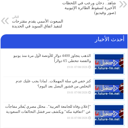
شاهد.. دخان ورعب في اللحظات
الأخيرة لسقوط الطائرة الإثيوبية
(صور وفيديو)
التالي
المبعوث الأممي يقدم مقترحات
لتنفيذ اتفاق السويد في الحديدة
أحدث الأخبار
الذهب يتجاوز 4400 دولار للأونصة لأول مرة منذ يونيو
والفضة تتخطى 65 دولاراً
07/08/2026 19:01
كنز خفي في سلة المهملات.. لماذا يجب عليك عدم
التخلص من قشور البصل بعد اليوم؟
07/08/2026 19:01
“إعلان وفاة للجامعة العربية”.. محلل مصري يُفجّر مفاجآت
عن “اتفاقية مكة” ويكشف سر فشل التحالفات السعودية
07/08/2026 18:16