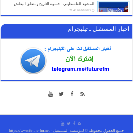
المشهد الفلسطيني .. قسوة التاريخ ومنطق البطش
02/08/2025 21:48
اخبار المستقبل ـ تيليجرام
جميع الحقوق محفوظة © لمؤسسة المستقبل - https://www.future-fm.net