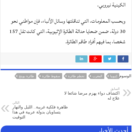
الكينية نيروبي.
وبحسب المعلومات، التي تناقلتها وسائل الأنباء، فإن مواطني نحو
30 دولة، ضمن ضحايا حداثة الطائرة الإثيوبية، التي كانت تقل 157
شخصا، بما فيهم أفراد طاقم الطائرة.
الوسوم
إثيوبيا
المغرب
تحطم طائرة
سقوط طائرة
طائرة بوينج
السابق
اكتشاف دواء يهزم مرضا شائعا لا
علاج له
التالي
ظاهرة فلكية غريبة.. الليل والنهار
يتساويان بدولة عربية في هذا
التوقيت
أحدث الأخبار