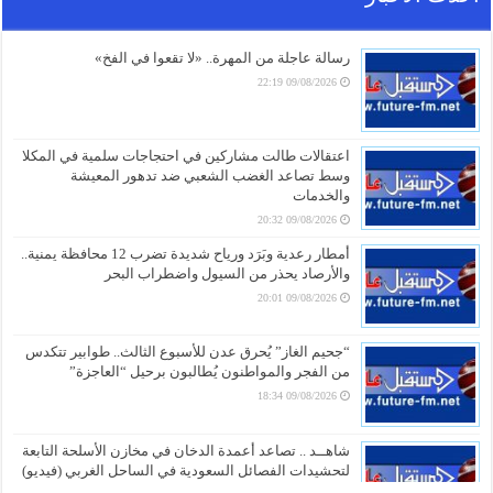
رسالة عاجلة من المهرة.. «لا تقعوا في الفخ»
09/08/2026 22:19
اعتقالات طالت مشاركين في احتجاجات سلمية في المكلا
وسط تصاعد الغضب الشعبي ضد تدهور المعيشة
والخدمات
09/08/2026 20:32
أمطار رعدية وبَرَد ورياح شديدة تضرب 12 محافظة يمنية..
والأرصاد يحذر من السيول واضطراب البحر
09/08/2026 20:01
“جحيم الغاز” يُحرق عدن للأسبوع الثالث.. طوابير تتكدس
من الفجر والمواطنون يُطالبون برحيل “العاجزة”
09/08/2026 18:34
شاهــد .. تصاعد أعمدة الدخان في مخازن الأسلحة التابعة
لتحشيدات الفصائل السعودية في الساحل الغربي (فيديو)