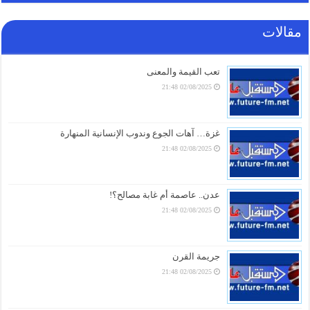
09/08/2026 18:02
مقالات
مصرع وإصابة ضباط وجنود سعوديين بضربة دقيقة هزّت
غرفة عملياتهم في المخا
09/08/2026 16:31
تعب القيمة والمعنى
02/08/2025 21:48
قوات صنعاء تعلن استهداف مصفاة أرامكو في جيزان
09/08/2026 16:01
غزة… آهات الجوع وندوب الإنسانية المنهارة
02/08/2025 21:48
قوات صنعاء تعلن استهداف تحشيدات سعودية في المخا..
عشرات القتلى والجرحى (فيديو+تفاصيل)
09/08/2026 15:18
عدن.. عاصمة أم غابة مصالح؟!
02/08/2025 21:48
تــــداولات أسعار الصرف مساء اليوم في اليمن
09/08/2026 15:01
جريمة القرن
02/08/2025 21:48
فاتورة دمار باهظة: مالية صنعاء تكشف بالأرقام حصيلة
الخسائر الاقتصادية وتطالب الرياض بالتعويض
08/08/2026 23:16