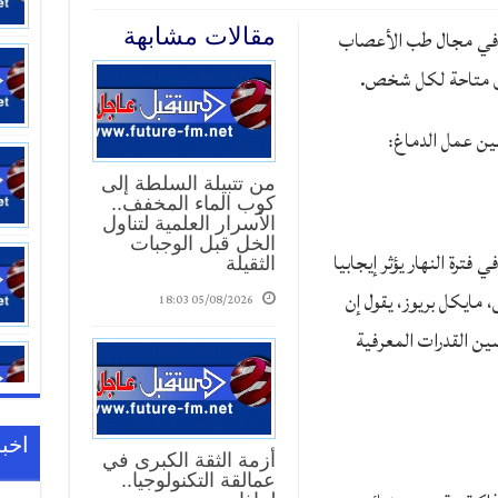
أخصائيين في مجال طب الأعصاب
مقالات مشابهة
ق متاحة لكل شخص.
ين عمل الدماغ:
من تتبيلة السلطة إلى
كوب الماء المخفف..
الأسرار العلمية لتناول
الخل قبل الوجبات
ي فترة النهار يؤثر إيجابيا
الثقيلة
17:01
 مايكل بريوز، يقول إن
05/08/2026 18:03
ي لتحسين القدرات المعرفية
اخبا
أزمة الثقة الكبرى في
عمالقة التكنولوجيا..