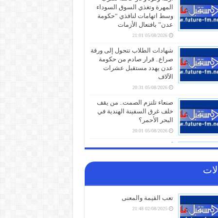
المهرة وتغذي السوق السوداء
وسط اتهامات لنافذي “حكومة
عدن” بافتعال الأزمات
05/08/2026 21:01
شهادات الطلاب تتحول إلى ورقة
صراع.. قرار صادم من حكومة
عدن يهدد مستقبل عشرات
الآلاف
05/08/2026 20:31
صنعاء تلتزم الصمت.. من يقف
خلف غرق السفينة الهندية في
البحر الأحمر؟
05/08/2026 20:01
أزمة مياه طاحنة ومئات البيوت
المزالة بالكامل.. السلطات
اليابانية تكشف الخسائر الثقيلة
لات
لزلزال كيوشو
05/08/2026 18:26
تعب القيمة والمعنى
أزمة الخدمات والرواتب تفجر
الشارع بالضالع.. هتافات تندد
02/08/2025 21:48
بـ”الوصاية السعودية” وتتوعد