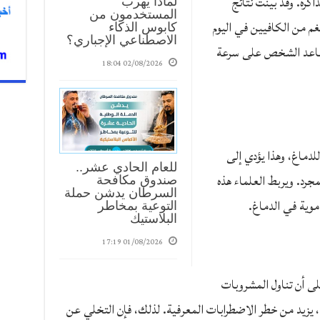
اكرة. وقد بينت نتائج
لماذا يهرب
المستخدمون من
أجريت في ألمانيا، أن تناول 200 ملغم من الكافيين في اليوم
كابوس الذكاء
الاصطناعي الإجباري؟
ويساعد الشخص على سرعة
02/08/2026 18:04
لدماغ، وهذا يؤدي إلى
للعام الحادي عشر..
مجرد. ويربط العلماء هذه
صندوق مكافحة
السرطان يدشن حملة
موية في الدماغ.
التوعية بمخاطر
البلاستيك
01/08/2026 17:19
لى أن تناول المشروبات
ا، يزيد من خطر الاضطرابات المعرفية. لذلك، فإن التخلي عن