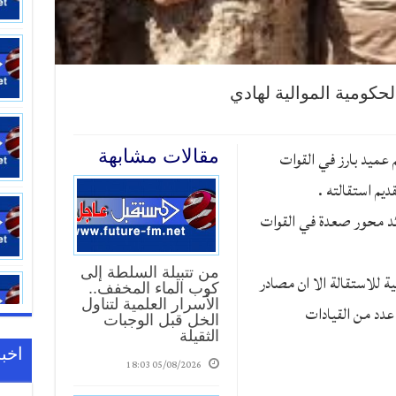
لحكومية الموالية لهادي
 عميد بارز في القوات
مقالات مشابهة
ديم استقالته .
ائد محور صعدة في القوات
من تتبيلة السلطة إلى
 للاستقالة الا ان مصادر
كوب الماء المخفف..
الأسرار العلمية لتناول
عدد من القيادات
الخل قبل الوجبات
الثقيلة
اخبا
05/08/2026 18:03