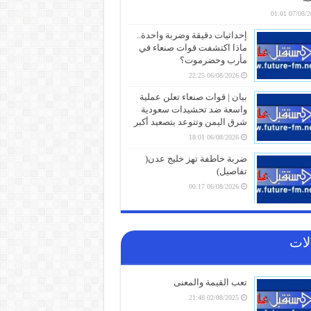
07/08/2026 
إحداثيات دقيقة وضربة واحدة..
ماذا اكتشفت قوات صنعاء في
مأرب وحضرموت؟
06/08/2026 22:25
بيان | قوات صنعاء تعلن عملية
واسعة ضد تحشيدات سعودية
شرق اليمن وتتوعد بتصعيد أكبر
06/08/2026 18:01
ضربة خاطفة تهز خليج عدن(
تفاصيل)
06/08/2026 00:17
أزمة وقود وغاز خانقة تضرب
المهرة وتغذي السوق السوداء
لات
وسط اتهامات لنافذي “حكومة
عدن” بافتعال الأزمات
05/08/2026 21:01
تعب القيمة والمعنى
شهادات الطلاب تتحول إلى ورقة
02/08/2025 21:48
صراع.. قرار صادم من حكومة