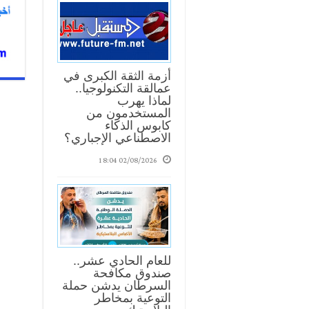
أزمة الثقة الكبرى في
عمالقة التكنولوجيا..
لماذا يهرب
المستخدمون من
كابوس الذكاء
الاصطناعي الإجباري؟
02/08/2026 18:04
للعام الحادي عشر..
صندوق مكافحة
السرطان يدشن حملة
التوعية بمخاطر