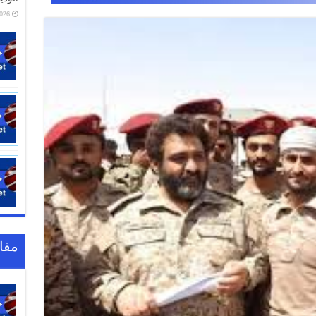
01:01
مقا