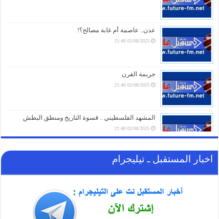
كنز خفي في سلة المهملات.. لماذا يجب عليك عدم
التخلص من قشور البصل بعد اليوم؟
07/08/2026 19:01
عدن.. عاصمة أم غابة مصالح؟!
02/08/2025 21:48
“إعلان وفاة للجامعة العربية”.. محلل مصري يُفجّر مفاجآت
عن “اتفاقية مكة” ويكشف سر فشل التحالفات السعودية
07/08/2026 18:16
جريمة القرن
02/08/2025 21:48
تحذير ناري.. في أول تعليق لـ “الحوثيين” على الاتفاقية
السعودية الباكستانية التركية للدفاع المشترك
07/08/2026 17:31
المشهد الفلسطيني .. قسوة التاريخ ومنطق البطش
02/08/2025 21:48
اخبار المستقبل ـ تيليجرام