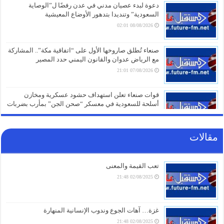
دعوة لبدء عصيان مدني في عدن رفضًا ل”الوصاية
السعودية” وتنديدا بتدهور الأوضاع المعيشية
08/08/2026 02:01
صنعاء تُطلق صاروخها الأول على “اتفاقية مكة”.. المشاركة
مع الرياض عدوان والقانون اليمني حدد المصير
07/08/2026 21:01
قوات صنعاء تعلن استهداف حشود عسكرية ومخازن
أسلحة للسعودية في معسكر “صحن الجن” بمأرب بضربات
صاروخية ومسيّرة
07/08/2026 20:16
مقالات
انهيار شامل لـ”قوات الطوارئ” في مأرب وحضرموت
وسط عمليات نهب واسعة للأسلحة والأموال
(فيديو+تفاصيل)
تعب القيمة والمعنى
07/08/2026 19:31
02/08/2025 21:48
الذهب يتجاوز 4400 دولار للأونصة لأول مرة منذ يونيو
والفضة تتخطى 65 دولاراً
07/08/2026 19:01
غزة… آهات الجوع وندوب الإنسانية المنهارة
02/08/2025 21:48