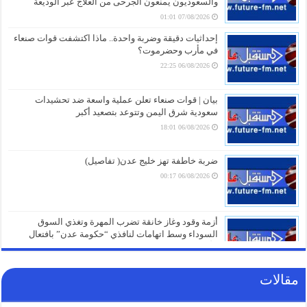
والسعوديون يمنعون الجرحى من العلاج عبر الوديعة
07/08/2026 01:01
إحداثيات دقيقة وضربة واحدة.. ماذا اكتشفت قوات صنعاء
في مأرب وحضرموت؟
06/08/2026 22:25
بيان | قوات صنعاء تعلن عملية واسعة ضد تحشيدات
سعودية شرق اليمن وتتوعد بتصعيد أكبر
06/08/2026 18:01
ضربة خاطفة تهز خليج عدن( تفاصيل)
06/08/2026 00:17
أزمة وقود وغاز خانقة تضرب المهرة وتغذي السوق
السوداء وسط اتهامات لنافذي “حكومة عدن” بافتعال
الأزمات
05/08/2026 21:01
مقالات
شهادات الطلاب تتحول إلى ورقة صراع.. قرار صادم من
حكومة عدن يهدد مستقبل عشرات الآلاف