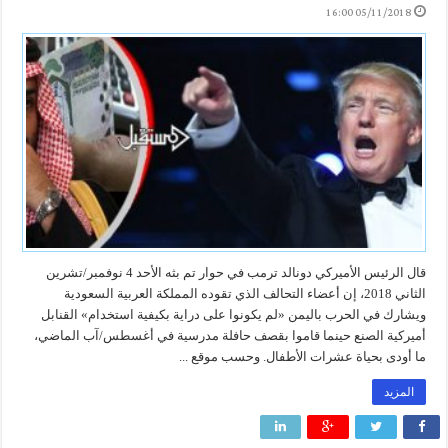
05/11/2018 16:00
قال الرئيس الأميركي دونالد ترمب في حوار تم بثه الأحد 4 نوفمبر/تشرين
الثاني 2018، إن أعضاء التحالف الذي تقوده المملكة العربية السعودية
ويشارك في الحرب باليمن «لم يكونوا على دراية بكيفية استخدام» القنابل
أميركية الصنع حينما قاموا بقصف حافلة مدرسية في أغسطس/آب الماضي،
ما أودى بحياة عشرات الأطفال. وحسب موقع ...
المزيد