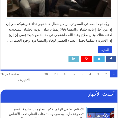
وجّه نجلا الصحافي السعودي الراحل جمال خاشقجي نداء عبر شبكة سي إن
إن من أجل إعادة جثمان والدهما وقالا إنهما يريدان عودة الجثمان للسعودية
لدفنه هناك. وقال صلاح وعبد الله خاشقجي في مقابلة مع شبكة (سي.إن.إن)
إن الأسرة لا يمكنها تحمل العبء العصبي لوفاة والدهما دون وجود الجثمان. ...
المزيد
1
...
30
20
10
»
5
4
3
2
صفحة 1 من 76
الأخيرة »
أحدث الأخبار
الأنقاض تخفي الرقم الأكبر.. معلومات صادمة تفضح
“محرقة مأرب وحضرموت”: مئات القتلى تحت الأنقاض