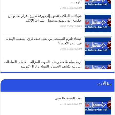
الأزمات
05/08/2026 21:01
شهادات الطلاب تتحول إلى ورقة صراع.. قرار صادم من
حكومة عدن يهدد مستقبل عشرات الآلاف
05/08/2026 20:31
صنعاء تلتزم الصمت.. من يقف خلف غرق السفينة الهندية
في البحر الأحمر؟
05/08/2026 20:01
أزمة مياه طاحنة ومئات البيوت المزالة بالكامل.. السلطات
اليابانية تكشف الخسائر الثقيلة لزلزال كيوشو
05/08/2026 18:26
مقالات
أزمة الخدمات والرواتب تفجر الشارع بالضالع.. هتافات تندد
بـ”الوصاية السعودية” وتتوعد بخطوات تصعيدية أوسع
05/08/2026 18:03
تعب القيمة والمعنى
02/08/2025 21:48
الغاز الأوروبي يقفز 19% في يوليو ويسجل أعلى مستوى
منذ مطلع 2023