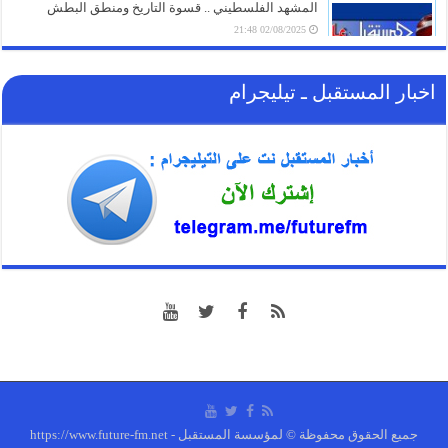
المشهد الفلسطيني .. قسوة التاريخ ومنطق البطش
02/08/2025 21:48
اخبار المستقبل ـ تيليجرام
جميع الحقوق محفوظة © لمؤسسة المستقبل - https://www.future-fm.net