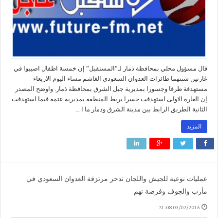
قال مسؤول محلي بمحافظة ذمار لـ”المستقبل” إن خمسة اطفال اصيبوا في
غارتين شنتهما طائرات العدوان السعودي الغاشم مساء اليوم الاربعاء
مستهدفة طرقا وجسورا بمديرية جبل الشرق بمحافظة ذمار. واوضح المصدر
إن الغارة الاولى استهدفت جسرا يربط المنطقة بمديرية عتمة فيما استهدفت
الثانية الطريق الرابط بين مدينة الشرق وذمار ما ا ...
المزيد
عمليات نوعية للجيش واللجان تدحر مرتزقة العدوان السعودي في
مأرب والجوف وفرضة نهم
03/02/2016 21:08