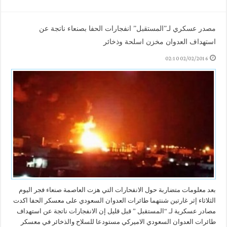
مصدر عسكري لـ”المستقبل” انفجارات الحفا بصنعاء ناتجة عن
استهداف العدوان مخزن اسلحة وذخائر
02/02/2016 02:10
بعد معلومات متضاربة حول الانفحارات التي هزت العاصمة صنعاء فجر اليوم
الثلاثاء إثر غارتين شنتهما طائرات العدوان السعودي على معسكر الحفا اكدت
مصادر عسكرية لـ “المستقبل ” قبل قليل إن الانفجارات ناتجة عن استهداف
طائرات العدوان السعودي الاميركي مستودعا للسلاح والذخائر في معسكر