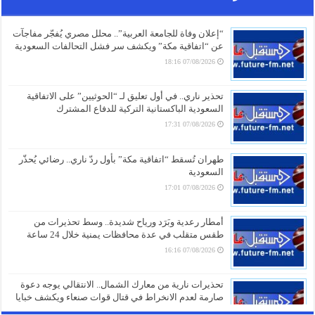
“إعلان وفاة للجامعة العربية”.. محلل مصري يُفجّر مفاجآت
عن “اتفاقية مكة” ويكشف سر فشل التحالفات السعودية
07/08/2026 18:16
تحذير ناري.. في أول تعليق لـ “الحوثيين” على الاتفاقية
السعودية الباكستانية التركية للدفاع المشترك
07/08/2026 17:31
طهران تُسقط “اتفاقية مكة” بأول ردّ ناري.. رضائي يُحذّر
السعودية
07/08/2026 17:01
أمطار رعدية وبَرَد ورياح شديدة.. وسط تحذيرات من
طقس متقلب في عدة محافظات يمنية خلال 24 ساعة
07/08/2026 16:16
تحذيرات نارية من معارك الشمال.. الانتقالي يوجه دعوة
صارمة لعدم الانخراط في قتال قوات صنعاء ويكشف خبايا
المؤامرة