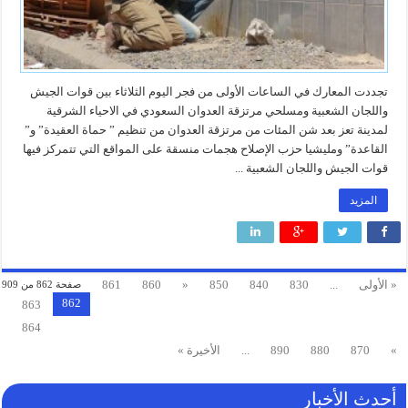
تجددت المعارك في الساعات الأولى من فجر اليوم الثلاثاء بين قوات الجيش
واللجان الشعبية ومسلحي مرتزقة العدوان السعودي في الاحياء الشرقية
لمدينة تعز بعد شن المئات من مرتزقة العدوان من تنظيم ” حماة العقيدة” و”
القاعدة” ومليشيا حزب الإصلاح هجمات منسقة على المواقع التي تتمركز فيها
قوات الجيش واللجان الشعبية ...
المزيد
« الأولى
...
830
840
850
«
860
861
صفحة 862 من 909
862
863
864
»
870
880
890
...
الأخيرة »
أحدث الأخبار