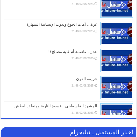
02/08/2025 21:48
“إعلان وفاة للجامعة العربية”.. محلل مصري يُفجّر مفاجآت
عن “اتفاقية مكة” ويكشف سر فشل التحالفات السعودية
07/08/2026 18:16
غزة… آهات الجوع وندوب الإنسانية المنهارة
02/08/2025 21:48
تحذير ناري.. في أول تعليق لـ “الحوثيين” على الاتفاقية
السعودية الباكستانية التركية للدفاع المشترك
07/08/2026 17:31
عدن.. عاصمة أم غابة مصالح؟!
02/08/2025 21:48
طهران تُسقط “اتفاقية مكة” بأول ردّ ناري.. رضائي يُحذّر
السعودية
07/08/2026 17:01
جريمة القرن
02/08/2025 21:48
أمطار رعدية وبَرَد ورياح شديدة.. وسط تحذيرات من
طقس متقلب في عدة محافظات يمنية خلال 24 ساعة
07/08/2026 16:16
المشهد الفلسطيني .. قسوة التاريخ ومنطق البطش
02/08/2025 21:48
اخبار المستقبل ـ تيليجرام