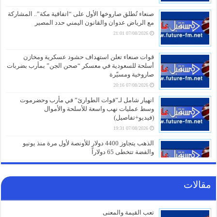
صنعاء تُطلق صاروخها الأول على “اتفاقية مكة”.. المشاركة
مع الرياض عدوان والقانون اليمني حدد المصير
07/08/2026 21:01
قوات صنعاء تعلن استهداف حشود عسكرية ومخازن
أسلحة للسعودية في معسكر “صحن الجن” بمأرب بضربات
صاروخية ومسيّرة
07/08/2026 20:16
انهيار شامل لـ”قوات الطوارئ” في مأرب وحضرموت
وسط عمليات نهب واسعة للأسلحة والأموال
(فيديو+تفاصيل)
07/08/2026 19:31
الذهب يتجاوز 4400 دولار للأونصة لأول مرة منذ يونيو
والفضة تتخطى 65 دولاراً
07/08/2026 19:01
مقالات
كنز خفي في سلة المهملات.. لماذا يجب عليك عدم
التخلص من قشور البصل بعد اليوم؟
07/08/2026 19:01
تعب القيمة والمعنى