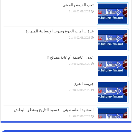
07/08/2026 19:01
تعب القيمة والمعنى
02/08/2025 21:48
“إعلان وفاة للجامعة العربية”.. محلل مصري يُفجّر مفاجآت
عن “اتفاقية مكة” ويكشف سر فشل التحالفات السعودية
07/08/2026 18:16
غزة… آهات الجوع وندوب الإنسانية المنهارة
02/08/2025 21:48
تحذير ناري.. في أول تعليق لـ “الحوثيين” على الاتفاقية
السعودية الباكستانية التركية للدفاع المشترك
07/08/2026 17:31
عدن.. عاصمة أم غابة مصالح؟!
02/08/2025 21:48
طهران تُسقط “اتفاقية مكة” بأول ردّ ناري.. رضائي يُحذّر
السعودية
07/08/2026 17:01
جريمة القرن
02/08/2025 21:48
أمطار رعدية وبَرَد ورياح شديدة.. وسط تحذيرات من
طقس متقلب في عدة محافظات يمنية خلال 24 ساعة
07/08/2026 16:16
المشهد الفلسطيني .. قسوة التاريخ ومنطق البطش
02/08/2025 21:48