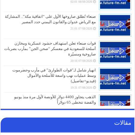
08/08/2026 02:01
صنعاء تُطلق صاروخها الأول على “اتفاقية مكة”.. المشاركة
مع الرياض عدوان والقانون اليمني حدد المصير
07/08/2026 21:01
قوات صنعاء تعلن استهداف حشود عسكرية ومخازن
أسلحة للسعودية في معسكر “صحن الجن” بمأرب بضربات
صاروخية ومسيّرة
07/08/2026 20:16
انهيار شامل لـ”قوات الطوارئ” في مأرب وحضرموت
وسط عمليات نهب واسعة للأسلحة والأموال
(فيديو+تفاصيل)
07/08/2026 19:31
الذهب يتجاوز 4400 دولار للأونصة لأول مرة منذ يونيو
والفضة تتخطى 65 دولاراً
07/08/2026 19:01
مقالات
كنز خفي في سلة المهملات.. لماذا يجب عليك عدم
التخلص من قشور البصل بعد اليوم؟