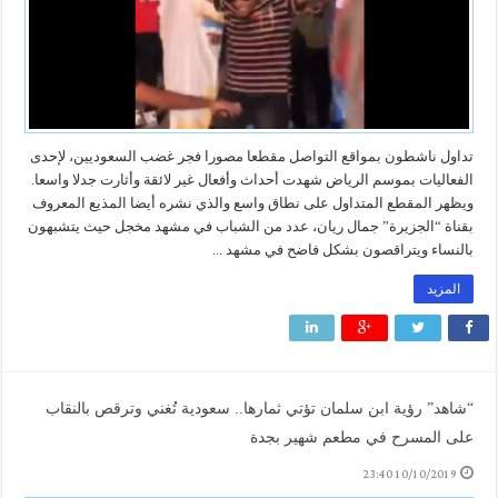
تداول ناشطون بمواقع التواصل مقطعا مصورا فجر غضب السعوديين، لإحدى
الفعاليات بموسم الرياض شهدت أحداث وأفعال غير لائقة وأثارت جدلا واسعا.
ويظهر المقطع المتداول على نطاق واسع والذي نشره أيضا المذيع المعروف
بقناة “الجزيرة” جمال ريان، عدد من الشباب في مشهد مخجل حيث يتشبهون
بالنساء ويتراقصون بشكل فاضح في مشهد ...
المزيد
“شاهد” رؤية ابن سلمان تؤتي ثمارها.. سعودية تُغني وترقص بالنقاب
على المسرح في مطعم شهير بجدة
10/10/2019 23:40