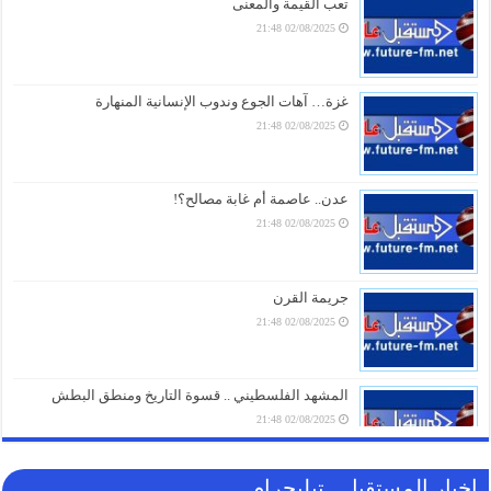
تعب القيمة والمعنى
02/08/2025 21:48
“إعلان وفاة للجامعة العربية”.. محلل مصري يُفجّر مفاجآت
عن “اتفاقية مكة” ويكشف سر فشل التحالفات السعودية
07/08/2026 18:16
غزة… آهات الجوع وندوب الإنسانية المنهارة
02/08/2025 21:48
تحذير ناري.. في أول تعليق لـ “الحوثيين” على الاتفاقية
السعودية الباكستانية التركية للدفاع المشترك
07/08/2026 17:31
عدن.. عاصمة أم غابة مصالح؟!
02/08/2025 21:48
طهران تُسقط “اتفاقية مكة” بأول ردّ ناري.. رضائي يُحذّر
السعودية
07/08/2026 17:01
جريمة القرن
02/08/2025 21:48
أمطار رعدية وبَرَد ورياح شديدة.. وسط تحذيرات من
طقس متقلب في عدة محافظات يمنية خلال 24 ساعة
07/08/2026 16:16
المشهد الفلسطيني .. قسوة التاريخ ومنطق البطش
02/08/2025 21:48
اخبار المستقبل ـ تيليجرام