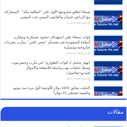
صنعاء تُطلق صاروخها الأول على “اتفاقية مكة”.. المشاركة
مع الرياض عدوان والقانون اليمني حدد المصير
07/08/2026 21:01
قوات صنعاء تعلن استهداف حشود عسكرية ومخازن
أسلحة للسعودية في معسكر “صحن الجن” بمأرب بضربات
صاروخية ومسيّرة
07/08/2026 20:16
انهيار شامل لـ”قوات الطوارئ” في مأرب وحضرموت
وسط عمليات نهب واسعة للأسلحة والأموال
(فيديو+تفاصيل)
07/08/2026 19:31
الذهب يتجاوز 4400 دولار للأونصة لأول مرة منذ يونيو
والفضة تتخطى 65 دولاراً
07/08/2026 19:01
مقالات
كنز خفي في سلة المهملات.. لماذا يجب عليك عدم
التخلص من قشور البصل بعد اليوم؟
07/08/2026 19:01