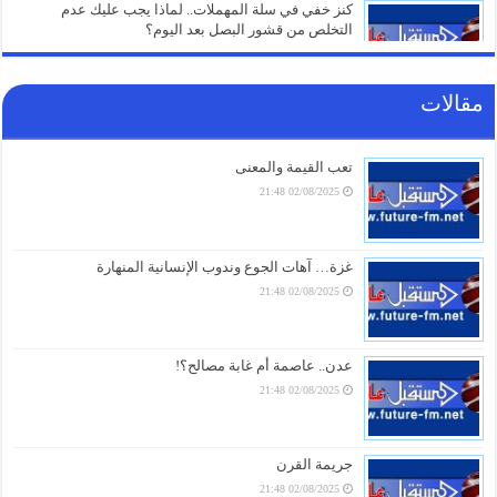
كنز خفي في سلة المهملات.. لماذا يجب عليك عدم
التخلص من قشور البصل بعد اليوم؟
07/08/2026 19:01
مقالات
“إعلان وفاة للجامعة العربية”.. محلل مصري يُفجّر مفاجآت
عن “اتفاقية مكة” ويكشف سر فشل التحالفات السعودية
07/08/2026 18:16
تعب القيمة والمعنى
02/08/2025 21:48
تحذير ناري.. في أول تعليق لـ “الحوثيين” على الاتفاقية
السعودية الباكستانية التركية للدفاع المشترك
07/08/2026 17:31
غزة… آهات الجوع وندوب الإنسانية المنهارة
02/08/2025 21:48
طهران تُسقط “اتفاقية مكة” بأول ردّ ناري.. رضائي يُحذّر
السعودية
07/08/2026 17:01
عدن.. عاصمة أم غابة مصالح؟!
02/08/2025 21:48
أمطار رعدية وبَرَد ورياح شديدة.. وسط تحذيرات من
طقس متقلب في عدة محافظات يمنية خلال 24 ساعة
07/08/2026 16:16
جريمة القرن
02/08/2025 21:48