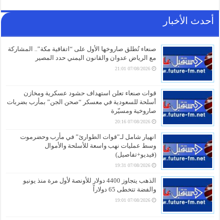
أحدث الأخبار
صنعاء تُطلق صاروخها الأول على “اتفاقية مكة”.. المشاركة
مع الرياض عدوان والقانون اليمني حدد المصير
07/08/2026 21:01
قوات صنعاء تعلن استهداف حشود عسكرية ومخازن
أسلحة للسعودية في معسكر “صحن الجن” بمأرب بضربات
صاروخية ومسيّرة
07/08/2026 20:16
انهيار شامل لـ”قوات الطوارئ” في مأرب وحضرموت
وسط عمليات نهب واسعة للأسلحة والأموال
(فيديو+تفاصيل)
07/08/2026 19:31
الذهب يتجاوز 4400 دولار للأونصة لأول مرة منذ يونيو
والفضة تتخطى 65 دولاراً
07/08/2026 19:01