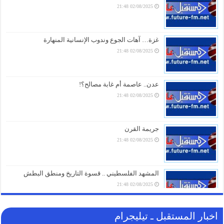
02/08/2025 21:48
الذهب يتجاوز 4400 دولار للأونصة لأول مرة منذ يونيو
والفضة تتخطى 65 دولاراً
07/08/2026 19:01
غزة… آهات الجوع وندوب الإنسانية المنهارة
02/08/2025 21:48
كنز خفي في سلة المهملات.. لماذا يجب عليك عدم
التخلص من قشور البصل بعد اليوم؟
07/08/2026 19:01
عدن.. عاصمة أم غابة مصالح؟!
02/08/2025 21:48
“إعلان وفاة للجامعة العربية”.. محلل مصري يُفجّر مفاجآت
عن “اتفاقية مكة” ويكشف سر فشل التحالفات السعودية
07/08/2026 18:16
جريمة القرن
02/08/2025 21:48
تحذير ناري.. في أول تعليق لـ “الحوثيين” على الاتفاقية
السعودية الباكستانية التركية للدفاع المشترك
07/08/2026 17:31
المشهد الفلسطيني .. قسوة التاريخ ومنطق البطش
02/08/2025 21:48
اخبار المستقبل ـ تيليجرام