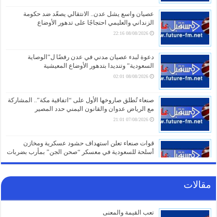
عصيان واسع يشل عدن.. الانتقالي يصعّد ضد حكومة
الزنداني والعليمي احتجاجًا على تدهور الأوضاع
08/08/2026 22:16
دعوة لبدء عصيان مدني في عدن رفضًا ل”الوصاية
السعودية” وتنديدا بتدهور الأوضاع المعيشية
08/08/2026 02:01
صنعاء تُطلق صاروخها الأول على “اتفاقية مكة”.. المشاركة
مع الرياض عدوان والقانون اليمني حدد المصير
07/08/2026 21:01
قوات صنعاء تعلن استهداف حشود عسكرية ومخازن
أسلحة للسعودية في معسكر “صحن الجن” بمأرب بضربات
صاروخية ومسيّرة
07/08/2026 20:16
مقالات
انهيار شامل لـ”قوات الطوارئ” في مأرب وحضرموت
وسط عمليات نهب واسعة للأسلحة والأموال
(فيديو+تفاصيل)
تعب القيمة والمعنى
07/08/2026 19:31