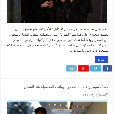
المستقبل نت – وكالات قررت شركة “آبل” الأمريكية، فتح تحقيق بشأن
تطبيق سعودي على هواتفها “آيفون”، يتم استخدامه لتعقب النساء ومنعهن
من السفر. ووفقا لما نقلته “بي بي سي”، قال تيم كوك، الرئيس التنفيذي
للشركة، إنه لم يكن على دراية بتطبيق “أبشر” المستخدم في السعودية، لكنه
سيبحث في الأمر. وانتقدت ...
المزيد
خطأ جسيم يرتكبه مستخدمو الهواتف المحمولة عند الشحن
05/12/2018 17:12