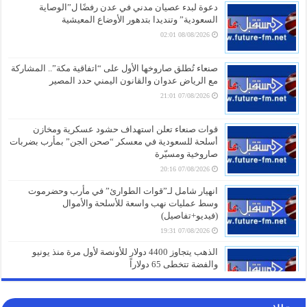
دعوة لبدء عصيان مدني في عدن رفضًا ل”الوصاية
السعودية” وتنديدا بتدهور الأوضاع المعيشية
08/08/2026 02:01
صنعاء تُطلق صاروخها الأول على “اتفاقية مكة”.. المشاركة
مع الرياض عدوان والقانون اليمني حدد المصير
07/08/2026 21:01
قوات صنعاء تعلن استهداف حشود عسكرية ومخازن
أسلحة للسعودية في معسكر “صحن الجن” بمأرب بضربات
صاروخية ومسيّرة
07/08/2026 20:16
انهيار شامل لـ”قوات الطوارئ” في مأرب وحضرموت
وسط عمليات نهب واسعة للأسلحة والأموال
(فيديو+تفاصيل)
07/08/2026 19:31
الذهب يتجاوز 4400 دولار للأونصة لأول مرة منذ يونيو
والفضة تتخطى 65 دولاراً
07/08/2026 19:01