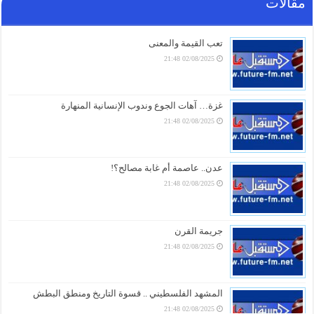
مقالات
كنز خفي في سلة المهملات.. لماذا يجب عليك عدم
التخلص من قشور البصل بعد اليوم؟
07/08/2026 19:01
تعب القيمة والمعنى
02/08/2025 21:48
“إعلان وفاة للجامعة العربية”.. محلل مصري يُفجّر مفاجآت
عن “اتفاقية مكة” ويكشف سر فشل التحالفات السعودية
07/08/2026 18:16
غزة… آهات الجوع وندوب الإنسانية المنهارة
02/08/2025 21:48
تحذير ناري.. في أول تعليق لـ “الحوثيين” على الاتفاقية
السعودية الباكستانية التركية للدفاع المشترك
07/08/2026 17:31
عدن.. عاصمة أم غابة مصالح؟!
02/08/2025 21:48
طهران تُسقط “اتفاقية مكة” بأول ردّ ناري.. رضائي يُحذّر
السعودية
07/08/2026 17:01
جريمة القرن
02/08/2025 21:48
أمطار رعدية وبَرَد ورياح شديدة.. وسط تحذيرات من
طقس متقلب في عدة محافظات يمنية خلال 24 ساعة
07/08/2026 16:16
المشهد الفلسطيني .. قسوة التاريخ ومنطق البطش
02/08/2025 21:48