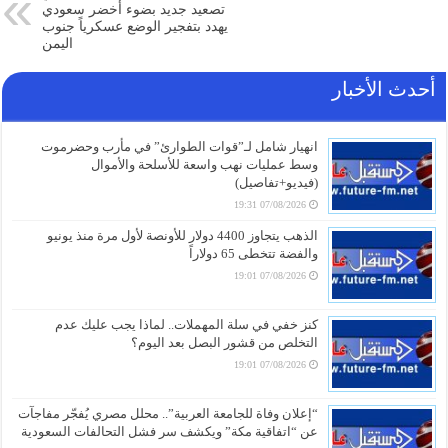
تصعيد جديد بضوء أخضر سعودي
يهدد بتفجير الوضع عسكرياً جنوب
اليمن
أحدث الأخبار
انهيار شامل لـ”قوات الطوارئ” في مأرب وحضرموت
وسط عمليات نهب واسعة للأسلحة والأموال
(فيديو+تفاصيل)
07/08/2026 19:31
الذهب يتجاوز 4400 دولار للأونصة لأول مرة منذ يونيو
والفضة تتخطى 65 دولاراً
07/08/2026 19:01
كنز خفي في سلة المهملات.. لماذا يجب عليك عدم
التخلص من قشور البصل بعد اليوم؟
07/08/2026 19:01
“إعلان وفاة للجامعة العربية”.. محلل مصري يُفجّر مفاجآت
عن “اتفاقية مكة” ويكشف سر فشل التحالفات السعودية