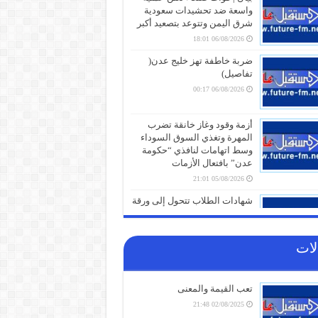
واسعة ضد تحشيدات سعودية
شرق اليمن وتتوعد بتصعيد أكبر
06/08/2026 18:01
ضربة خاطفة تهز خليج عدن(
تفاصيل)
06/08/2026 00:17
أزمة وقود وغاز خانقة تضرب
المهرة وتغذي السوق السوداء
وسط اتهامات لنافذي “حكومة
عدن” بافتعال الأزمات
05/08/2026 21:01
شهادات الطلاب تتحول إلى ورقة
صراع.. قرار صادم من حكومة
عدن يهدد مستقبل عشرات
الآلاف
لات
05/08/2026 20:31
صنعاء تلتزم الصمت.. من يقف
تعب القيمة والمعنى
خلف غرق السفينة الهندية في
البحر الأحمر؟
02/08/2025 21:48
05/08/2026 20:01