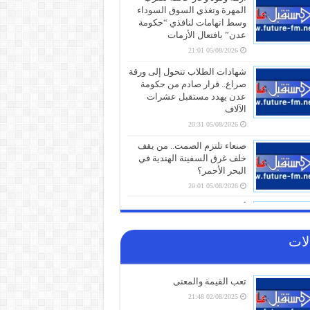
المهرة وتغذي السوق السوداء
وسط اتهامات لنافذي “حكومة
عدن” بافتعال الأزمات
05/08/2026 21:01
شهادات الطلاب تتحول إلى ورقة
صراع.. قرار صادم من حكومة
عدن يهدد مستقبل عشرات
الآلاف
05/08/2026 20:31
صنعاء تلتزم الصمت.. من يقف
خلف غرق السفينة الهندية في
البحر الأحمر؟
05/08/2026 20:01
أزمة مياه طاحنة ومئات البيوت
المزالة بالكامل.. السلطات
اليابانية تكشف الخسائر الثقيلة
لات
لزلزال كيوشو
05/08/2026 18:26
تعب القيمة والمعنى
أزمة الخدمات والرواتب تفجر
الشارع بالضالع.. هتافات تندد
02/08/2025 21:48
بـ”الوصاية السعودية” وتتوعد