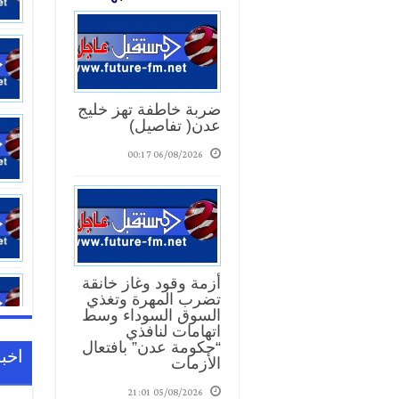
ضربة خاطفة تهز خليج
عدن( تفاصيل)
06/08/2026 00:17
17:01
أزمة وقود وغاز خانقة
تضرب المهرة وتغذي
السوق السوداء وسط
اتهامات لنافذي
“حكومة عدن” بافتعال
اخبا
الأزمات
05/08/2026 21:01