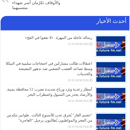
والأوقاف تكرّمان أسر شهداء
منتسبيهما
أحدث الأخبار
رسالة عاجلة من المهرة.. «لا تقعوا في الفخ»
09/08/2026 22:19
اعتقالات طالت مشاركين في احتجاجات سلمية في المكلا
وسط تصاعد الغضب الشعبي ضد تدهور المعيشة
والخدمات
09/08/2026 20:32
أمطار رعدية وبَرَد ورياح شديدة تضرب 12 محافظة يمنية..
والأرصاد يحذر من السيول واضطراب البحر
09/08/2026 20:01
“جحيم الغاز” يُحرق عدن للأسبوع الثالث.. طوابير تتكدس
من الفجر والمواطنون يُطالبون برحيل “العاجزة”
09/08/2026 18:34