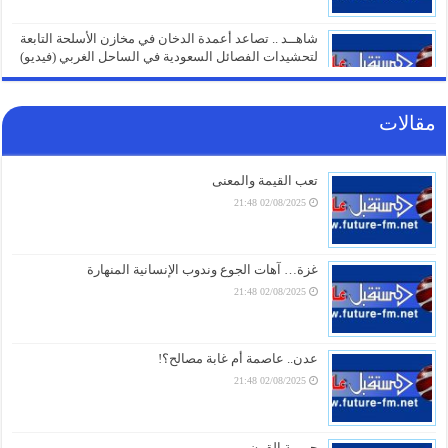
شاهــد .. تصاعد أعمدة الدخان في مخازن الأسلحة التابعة
لتحشيدات الفصائل السعودية في الساحل الغربي (فيديو)
09/08/2026 18:02
مقالات
مصرع وإصابة ضباط وجنود سعوديين بضربة دقيقة هزّت
غرفة عملياتهم في المخا
09/08/2026 16:31
تعب القيمة والمعنى
02/08/2025 21:48
قوات صنعاء تعلن استهداف مصفاة أرامكو في جيزان
09/08/2026 16:01
غزة… آهات الجوع وندوب الإنسانية المنهارة
02/08/2025 21:48
قوات صنعاء تعلن استهداف تحشيدات سعودية في المخا..
عشرات القتلى والجرحى (فيديو+تفاصيل)
09/08/2026 15:18
عدن.. عاصمة أم غابة مصالح؟!
02/08/2025 21:48
تــــداولات أسعار الصرف مساء اليوم في اليمن
09/08/2026 15:01
جريمة القرن