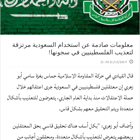
معلومات صادمة عن استخدام السعودية مرتزقة
لتعذيب الفلسطينيين في سجونها!
21/10/2019 21:30
قال القيادي في حركة المقاومة الاسلامية حماس بغزة سامي أبو
زهري إن معتقلين فلسطينيين في السعودية جرى اعتقالهم خلال
حملة الاعتقالات منذ بداية العام الجاري، يتعرضون للتعذيب بأشكال
متعددة ويتم التحقيق معهم بشكل قاس.
وأضاف أبو زهري: “بكل أسف هناك تحقيق قاسي بحق المعتقلين
وبعضهم يتعرض للتعذيب بأشكال متعددة، ومحققون أجانب من