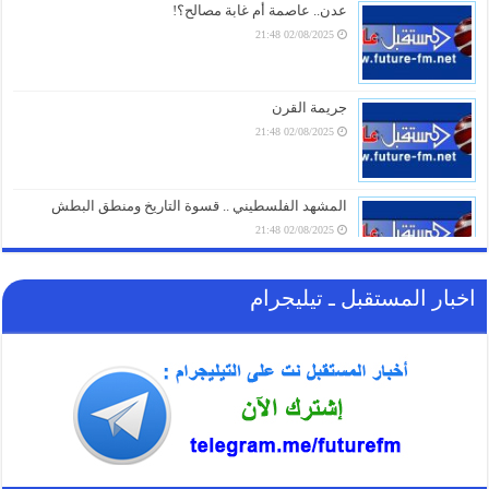
عدن.. عاصمة أم غابة مصالح؟!
02/08/2025 21:48
“إعلان وفاة للجامعة العربية”.. محلل مصري يُفجّر مفاجآت
عن “اتفاقية مكة” ويكشف سر فشل التحالفات السعودية
07/08/2026 18:16
جريمة القرن
02/08/2025 21:48
تحذير ناري.. في أول تعليق لـ “الحوثيين” على الاتفاقية
السعودية الباكستانية التركية للدفاع المشترك
07/08/2026 17:31
المشهد الفلسطيني .. قسوة التاريخ ومنطق البطش
02/08/2025 21:48
اخبار المستقبل ـ تيليجرام