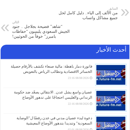
السابق
من الألف إلى الياء.. دليل كامل لحل
جميع مشاكل واتساب
التالي
“شاهد” فضيحة بجلاجل .. جنود
الجيش السعودي يلبسون “حفاظات
بامبرز” خوفاً من الحوثيين!
أحدث الأخبار
فاتورة دمار باهظة: مالية صنعاء تكشف بالأرقام حصيلة
الخسائر الاقتصادية وتطالب الرياض بالتعويض
08/08/2026 23:16
عصيان واسع يشل عدن.. الانتقالي يصعّد ضد حكومة
الزنداني والعليمي احتجاجًا على تدهور الأوضاع
08/08/2026 22:16
دعوة لبدء عصيان مدني في عدن رفضًا ل”الوصاية
السعودية” وتنديدا بتدهور الأوضاع المعيشية
08/08/2026 02:01