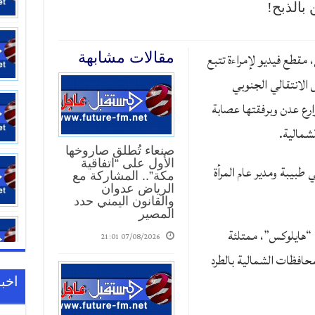
بالذبح!
 مقطع فيديو لإمراءة تتبع
مقالات مشابهة
الانتقالي الجنوبي
وارع عدن وبرفقتها عصابة
شمالية.
صنعاء تُطلق صاروخها
الأول على “اتفاقية
طبيبة ومدير عام المرأة
مكة”.. المشاركة مع
الرياض عدوان
والقانون اليمني حدد
المصير
ع “هايلوكس”، ممتلئة
07/08/2026 21:01
محافظات الشمالية بالطرد
اخبا