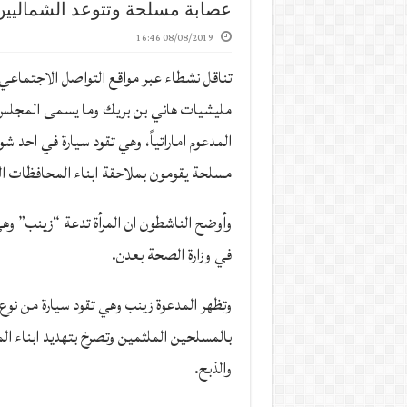
عصابة مسلحة وتتوعد الشماليين 
08/08/2019 16:46
تناقل نشطاء عبر مواقع التواصل الاجتماعي،
مليشيات هاني بن بريك وما يسمى المجلس 
المدعوم اماراتياً، وهي تقود سيارة في احد ش
مسلحة يقومون بملاحقة ابناء المحافظات ال
وأوضح الناشطون ان المرأة تدعة “زينب” وهي 
في وزارة الصحة بعدن.
وتظهر المدعوة زينب وهي تقود سيارة من نو
بالمسلحين الملثمين وتصرخ بتهديد ابناء ال
والذبح.