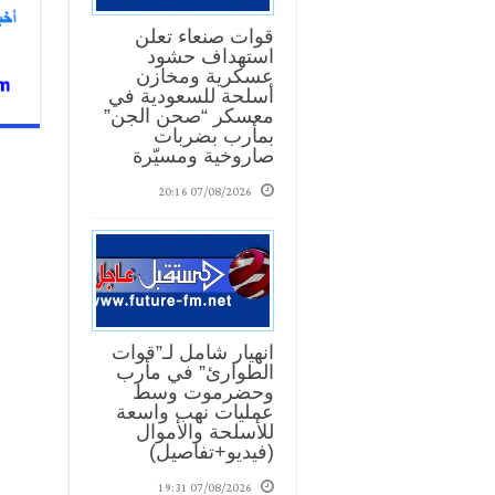
قوات صنعاء تعلن
16:01
استهداف حشود
عسكرية ومخازن
أسلحة للسعودية في
معسكر “صحن الجن”
بمأرب بضربات
صاروخية ومسيّرة
07/08/2026 20:16
انهيار شامل لـ”قوات
الطوارئ” في مأرب
وحضرموت وسط
عمليات نهب واسعة
للأسلحة والأموال
(فيديو+تفاصيل)
07/08/2026 19:31