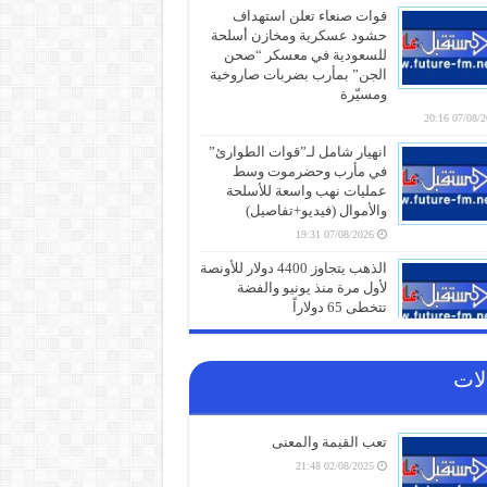
قوات صنعاء تعلن استهداف
حشود عسكرية ومخازن أسلحة
للسعودية في معسكر “صحن
الجن” بمأرب بضربات صاروخية
ومسيّرة
07/08/2026 
انهيار شامل لـ”قوات الطوارئ”
في مأرب وحضرموت وسط
عمليات نهب واسعة للأسلحة
والأموال (فيديو+تفاصيل)
07/08/2026 19:31
الذهب يتجاوز 4400 دولار للأونصة
لأول مرة منذ يونيو والفضة
تتخطى 65 دولاراً
07/08/2026 19:01
كنز خفي في سلة المهملات..
لات
لماذا يجب عليك عدم التخلص
من قشور البصل بعد اليوم؟
07/08/2026 19:01
تعب القيمة والمعنى
“إعلان وفاة للجامعة العربية”..
02/08/2025 21:48
محلل مصري يُفجّر مفاجآت عن