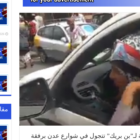
20:16
مقا
لية لـ”بن بريك” تتجول في شوارع عدن برفقة