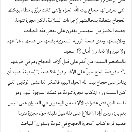
التي تعرض لها حجاج بيت الله الحرام والتي كانت تبرَّرُ بأخطاء يرتكبُها
الحجاج متعلقة بمخالفتهم لإجراءات السلامة، لكن مجزرة تنومة
جعلت الكثيرَ من المهتمين يقفون على بعضِ هذه الحوادث
وملابساتها ومدى صحة الرواية السعودية بشأنها من عدمها ، فلا عهد
ولا دين ولا ذمة ولا أمان لآل سعود.
بالمختصر المفيد: من أقدم على قتل آلاف الحجاج وهم في طريقهم
لأداء فريضة الحج سيراً على الأقدام قبل 94 عاماً لا يُستبعَدُ عليه أن
يتآمرَ على حجاج بيت الله الحرام اليوم، فالفكر الداعشي الوهّابي الذي
كان السببَ وراء ارتكاب مجزرة تنومة هو نفسُه الموجودُ اليوم، وهو
نفسه الذي قتل عشراتِ الآلاف من اليمنيين في العدوان على اليمن
بدم بارد، ومَن أراد الاطلاعَ على تفاصيل دقيقة حول مجزرة تنومة
فعليه قراءة كتاب “مجزرة الحجاج في تنومة وسدوان” للباحث