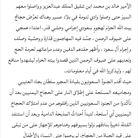
الأمير خالد بن محمد ابن شقيق الملك عبدالعزيز وواصلوا معهم
السيرَ حتى وصلوا وادي تنومة في بلاد عسير وهناك تعرَّضَ حجاجُ
بيت الله الحرام لهجومٍ سعودي إجرامي وحشي قذر، اعتداء همجي
على ضيوف الرحمن ، جسَّد فيه المهاجمون قذارة ووحشية وصلف
وإجرام آل سعود ، وأظهر حقدهم الدفين وعدم مراعاتهم لحرمة الحج
وتعديهم على ضيوف الرحمن الذين قصدوا بيته الحرام ليشهدوا منافع
لهم ، وليذكروا الله في أيام معلومات..
حيث أقدم الجنودُ السعوديون بقيادة المجرم سلطان بجاد العتيبي
ومجاميعه المسلحة على إطلاق النار على الحجاج اليمنيين بعد أن
تأكّدوا من الجنود السعوديين الذين رافقوهم من عدم امتلاك الحجاج
اليمنيين أي أسلحة، لتبدأ أحداثُ المذبحة الدامية وبعد أن استنفد
القتلة ذخيرةَ بنادقهم نزلوا بسيوفهم وخناجرهم للإجهاز على من تبقى
على قيد الحياة من الحجاج، لم يرحموا حتى النساءَ والأطفالَ