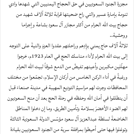
مجزرة الجنود السعوديين في حق الحجاج اليمنيين التي شهدها وادي
تنومة بإمارة عسير والتي راح ضحيتها قرابة ثلاثة آلاف شهيد من
حجاج بيت الله الحرام من أكثر مجازر آل سعود بشاعة وإجراما
ووحشية..
ثلاثةُ آلاف حاج يمني بزِادِهم وراحلتهم عقدوا العزمَ والنيةَ على التوجه
إلى بيت الله الحرام لأداء مناسك الحج في العام 1923م، خرجوا
مهلّلين مكبرين وأعينهم تفيضُ من الدمع شوقاً لبيت الله الحرام
ورغبةً في أداء الركن الخامس من أركان الإسلام، تجمّعوا من مختلف
المحافظات وجرت لهم مراسيمُ التوديع المهيبة في مدينة صنعاءَ قبل
أن ينطلقوا في أمان الله وحفظه في رحلة الحج بعد أن منح السعوديون
لهم الضوءَ الأخضرَ بسلامة وتأمين الطريق، وما إن دخلوا المناطقَ
الخاضعةَ لسلطة عبدالعزيز آل سعود مؤسّس الدولة السعودية الثالثة
وتوغلوا فيها حتى أحيطوا بمرافقة سرية من الجنود السعوديين بقيادة