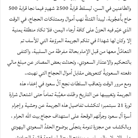
والطاعنين في السن، ليسقط قرابةُ 2500 شهيدٍ فيما نجا قرابة 500
حاج بأُعجُوبة، ليبدأ القتلةُ نهب أموال وممتلكات الحجاج، في الوقت
الذي خيّم فيه الحزنُ على كافة أرجاء اليمن، فلا تكاد منطقة يمنية
إلا وكان لها شهداءُ في تلكم الجريمة المروّعة التي للأسف تم
التعامُلُ معها من قبل الإمام بحالة مفرطة من السلبية، واكتفى
بالتحكيم والاعتذار السعودي، وتحدثت بعض المصادر عن مبلغ مالي
دفعته السعوديةُ كتعويض مقابل أموال الحجاج التي نهبت..
ومع مرور الوقت وتعاقب السلطات نجح آلُ سعود في إخفاء هذه
الجريمة وتغييبها عن التاريخ وظلت مغيَّبة تماماً حتى اشتعال شرارة
ثورة 21 سبتمبر؛ لتكشف تفاصيل هذه الجريمة عن وحشية وإجرام
أسرة آل سعود وجرأتهم الوقحة على استهداف حجاج بيت الله الحرام ،
وبالكشف عن مجزرة تنومة يتجلّى بوضوح الحقدُ السعودي اليهودي
على الإسلام والمسلمين وينفتح المجال لمراجعة قائمة الحوادث