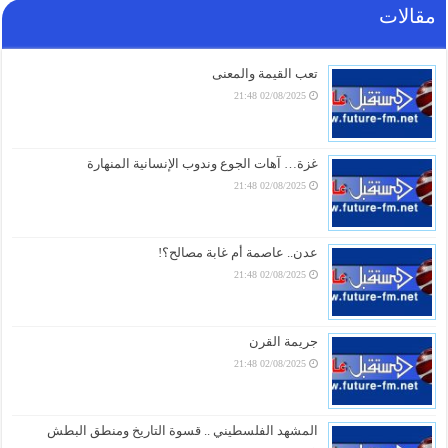
مقالات
انفجارات تهز شبوة.. ضربة ثقيلة تصيب القوات السعودية
ومصير قائدها يكتنفه الغموض
10/08/2026 18:31
تعب القيمة والمعنى
02/08/2025 21:48
وثيقة سعودية تفجرّ فضيحة من العيار الثقيل.. ما الذي
أصاب جازان؟.. أرامكو تعترف والرياض تلتزم الصمت
10/08/2026 18:16
غزة… آهات الجوع وندوب الإنسانية المنهارة
02/08/2025 21:48
بغداد تتحرك دولياً رداً على القصف الجوي الأمريكي
السعودي الذي استهدف مقار الحشد الشعبي
10/08/2026 16:01
عدن.. عاصمة أم غابة مصالح؟!
02/08/2025 21:48
أمطار رعدية وبَرَد على 12 محافظة يمنية وتحذيرات
للأرصاد من السيول والانهيارات
10/08/2026 15:34
جريمة القرن
02/08/2025 21:48
تداولات أسعار الصرف مســاء اليوم في اليمن
10/08/2026 15:01
المشهد الفلسطيني .. قسوة التاريخ ومنطق البطش