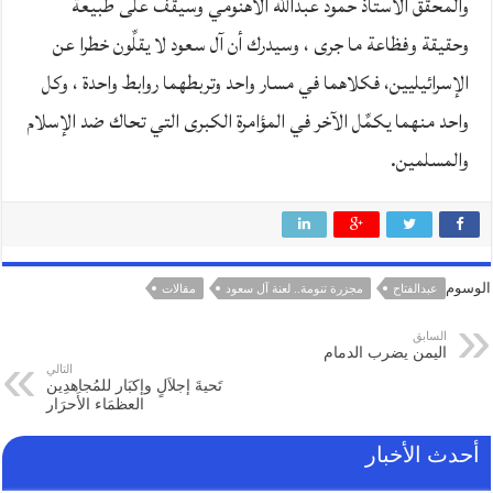
والمحقّق الأستاذ حمود عبدالله الأهنومي وسيقف على طبيعة
وحقيقة وفظاعة ما جرى ، وسيدرك أن آل سعود لا يقلِّون خطرا عن
الإسرائيليين، فكلاهما في مسار واحد وتربطهما روابط واحدة ، وكل
واحد منهما يكمِّل الآخر في المؤامرة الكبرى التي تحاك ضد الإسلام
والمسلمين.
الوسوم
عبدالفتاح
مجزرة تنومة.. لعنة آل سعود
مقالات
السابق
اليمن يضرب الدمام
التالي
تَحيةَ إجلاَلٍ وإكبَار للمُجاهدِين
العظمَاء الأَحرَار
أحدث الأخبار