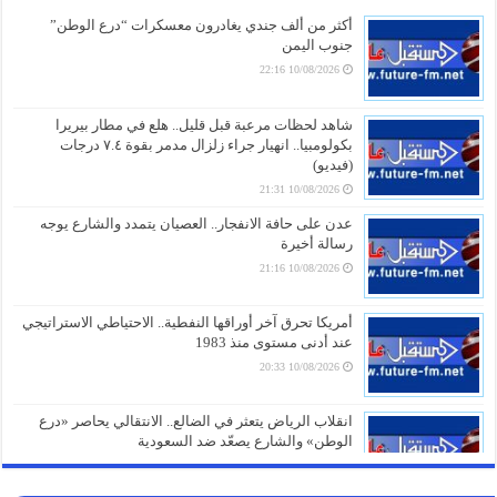
أكثر من ألف جندي يغادرون معسكرات “درع الوطن”
جنوب اليمن
10/08/2026 22:16
شاهد لحظات مرعبة قبل قليل.. هلع في مطار بيريرا
بكولومبيا.. انهيار جراء زلزال مدمر بقوة ٧.٤ درجات
(فيديو)
10/08/2026 21:31
عدن على حافة الانفجار.. العصيان يتمدد والشارع يوجه
رسالة أخيرة
10/08/2026 21:16
أمريكا تحرق آخر أوراقها النفطية.. الاحتياطي الاستراتيجي
عند أدنى مستوى منذ 1983
10/08/2026 20:33
انقلاب الرياض يتعثر في الضالع.. الانتقالي يحاصر «درع
الوطن» والشارع يصعّد ضد السعودية
10/08/2026 20:01