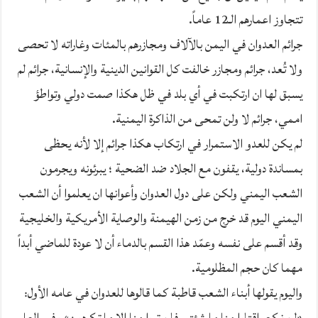
تتجاوز اعمارهم الـ12 عاماً.
جرائم العدوان في اليمن بالآلاف ومجازرهم بالمئات وغاراته لا تحصى
ولا تُعد، جرائم ومجازر خالفت كل القوانين الدينية والإنسانية، جرائم لم
يسبق لها ان ارتكبت في أي بلد في ظل هكذا صمت دولي وتواطؤ
اممي، جرائم لا ولن تمحى من الذاكرة اليمنية.
لم يكن للعدو الاستمرار في ارتكاب هكذا جرائم إلا لأنه يحظى
بمساندة دولية، يقفون مع الجلاد ضد الضحية ؛ يبرئونه ويجرمون
الشعب اليمني ولكن على دول العدوان وأعوانها ان يعلموا أن الشعب
اليمني اليوم قد خرج من زمن الهيمنة والوصاية الأمريكية والخليجية
وقد أقسم على نفسه وعمّد هذا القسم بالدماء أن لا عودة للماضي أبداً
مهما كان حجم المظلومية.
واليوم يقولها أبناء الشعب قاطبة كما قالوها للعدوان في عامه الأول:
«لن نركع، اقتلوا منا ما شئتم، فلن تروا منا إلا ما تكرهون» وفي العام