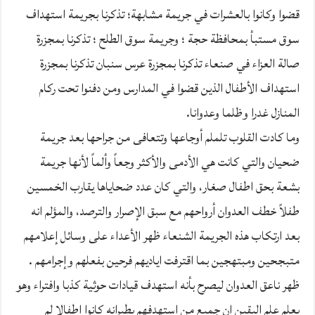
قضوا وكانوا بالعشرات في جريمة مشابهة؛ تذكرنا بجريمة استهداف
سوق مستبأ بمحافظة حجة ؛ وجريمة سوق الطلح ؛ تذكرنا بمجزرة
صالة العزاء في صنعاء تذكرنا بمجزرة عرس سنبان تذكرنا بمجزرة
استهداف الأطفال الذين قضوا في المدارس ومن دفنوا تحت ركام
المنازل غدرا وظلما وعدوانا.
وما كادت القلوب تلملم أوجاعها وتتعافى من جراحها بعد جريمة
ضحيان والتي كانت هي الأدمى والأكثر وجعاً وألماً لأنها جريمة
بشعة بحق اطفال صغار، والتي كان عدد ضحاياها يقارب الخمسين
طفلاً خطف العدوان أرواحهم مع سبق الإصرار والترصد، والمؤلم انه
بعد ارتكاب هذه الجريمة الشنعاء ظهر الأعداء على وسائل إعلامهم
متبجحين ومبتهجين بما اقترفت اياديهم فرحين بفعلهم وإجرامهم .
ظهر ناعق العدوان ليصرح بأنه استهدف قيادات حوثية كذبا وافتراء وهو
يعلم علم اليقين ان جميع من استهدفهم بطيرانه كانوا اطفالا لم