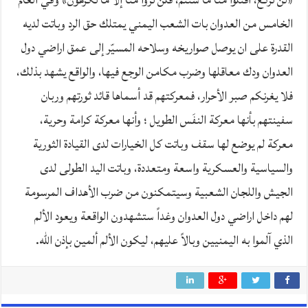
الخامس من العدوان بات الشعب اليمني يمتلك حق الرد وباتت لديه
القدرة على ان يوصل صواريخه وسلاحه المسيّر إلى عمق اراضي دول
العدوان ودك معاقلها وضرب مكامن الوجع فيها، والواقع يشهد بذلك،
فلا يغرنكم صبر الأحرار، فمعركتهم قد أسماها قائد ثورتهم وربان
سفينتهم بأنها معركة النفَس الطويل ؛ وأنها معركة كرامة وحرية،
معركة لم يوضع لها سقف وباتت كل الخيارات لدى القيادة الثورية
والسياسية والعسكرية واسعة ومتعددة، وباتت اليد الطولى لدى
الجيش واللجان الشعبية وسيتمكنون من ضرب الأهداف المرسومة
لهم داخل اراضي دول العدوان وغداً ستشهدون الواقعة ويعود الألم
الذي آلموا به اليمنيين وبالاً عليهم، ليكون الألم ألمين بإذن الله.