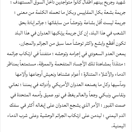
شهيد وجريح بينهم اطفال كانوا متواجدين داخل السوق المستهدف ؛
جريمة بشعة بكل المقاييس وبكل ما تحمله الكلمة من معنى ؛
جريمة ليست أقل بشاعة وتوحشاً من سابقاتها ؛ جرائم إبادة بحق
الشعب في هذا البلد، إن كل جريمة يرتكبها العدوان في هذا البلد
تكون أفظع وابشع واكثر توحشاً مما سبق من الجرائم والمجازر.
يمعن العدو السعودي في إجرامه وتوحشه ؛ متفنناً في ارتكاب جرائمه
؛ متلذذاً بمشاهدة تلك الأجساد المتفحمة والممزقة، مستمتعاً بمناظر
الدماء والأشلاء المتناثرة ؛ أعوام عشناها ونعيش أوجاعها وآلامها
ومآسيها وكل ما يصنعه العدوان الأمريكي وأدواته في يمننا ؛ نعاني
ونقاسي ونبكي وجعاً والعالم يغط في نوم عميق وأممه المتحدة في
صمت القبور ؛ الأمر الذي يشجع العدوان على إيغاله أكثر في سفك
الدم اليمني ؛ ليدمن على ارتكاب الجرائم الوحشية وعلى شرب الدماء
اليمنية.