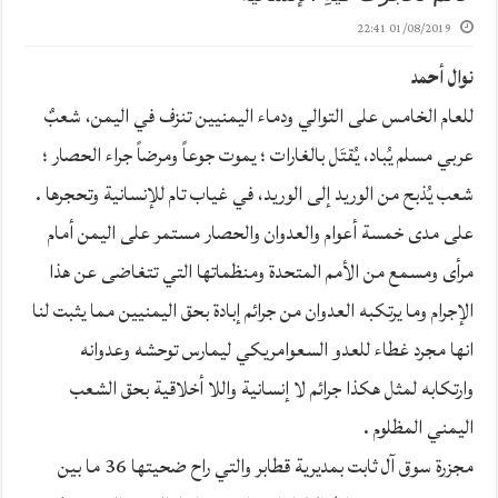
01/08/2019 22:41
نوال أحمد
للعام الخامس على التوالي ودماء اليمنيين تنزف في اليمن، شعبٌ
عربي مسلم يُباد، يُقتَل بالغارات ؛ يموت جوعاً ومرضاً جراء الحصار ؛
شعب يُذبح من الوريد إلى الوريد، في غياب تام للإنسانية وتحجرها .
على مدى خمسة أعوام والعدوان والحصار مستمر على اليمن أمام
مرأى ومسمع من الأمم المتحدة ومنظماتها التي تتغاضى عن هذا
الإجرام وما يرتكبه العدوان من جرائم إبادة بحق اليمنيين مما يثبت لنا
انها مجرد غطاء للعدو السعوامريكي ليمارس توحشه وعدوانه
وارتكابه لمثل هكذا جرائم لا إنسانية واللا أخلاقية بحق الشعب
اليمني المظلوم .
مجزرة سوق آل ثابت بمديرية قطابر والتي راح ضحيتها 36 ما بين