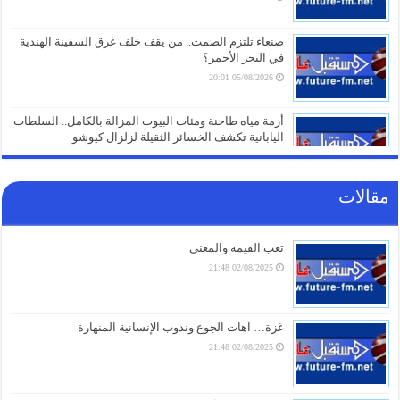
صنعاء تلتزم الصمت.. من يقف خلف غرق السفينة الهندية
في البحر الأحمر؟
05/08/2026 20:01
أزمة مياه طاحنة ومئات البيوت المزالة بالكامل.. السلطات
اليابانية تكشف الخسائر الثقيلة لزلزال كيوشو
05/08/2026 18:26
مقالات
أزمة الخدمات والرواتب تفجر الشارع بالضالع.. هتافات تندد
بـ”الوصاية السعودية” وتتوعد بخطوات تصعيدية أوسع
05/08/2026 18:03
تعب القيمة والمعنى
02/08/2025 21:48
الغاز الأوروبي يقفز 19% في يوليو ويسجل أعلى مستوى
منذ مطلع 2023
05/08/2026 17:18
غزة… آهات الجوع وندوب الإنسانية المنهارة
02/08/2025 21:48
تمرد عسكري يعصف بدفاع حكومة عدن ووزيرها
“العقيلي” وسط تهديدات في خطوط التماس بتسليم
الجبهات لـ “الحـ ـوثـ ـيين”