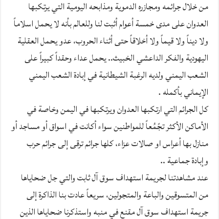
من خلال جرائمه ومجازره الدموية ومذابحه اليومية التي يرتكبها
العدوان على مدى خمسة أعوام أثبت لنا وللعالم بأنه لا يحمل اسلاماً
ولا ديناً ولا قيماً ولا أخلاقاً حتى أثناء الحروب، عدو يحمل العقلية
اليهودية والفكر الداعشي الخبيث.. يحمل عداء وحقداً كبيراً على
الشعب اليمني ولديه الرغبة الشيطانية في إبادة الشعب اليمني
الإيماني بأكمله .
كل الجرائم التي ارتكبها العدوان ويرتكبها في اليمن وخاصة في
الأماكن الأكثر تجًمُعاً للمواطنين سواء أكانت في اسواق أو مساجد أو
منازل بها أعراس او صالات عزاء، كلها جرائم ترقى إلى جرائم حرب
وإبادة جماعية ..
عند مشاهدتنا لجريمة استهداف سوق آل ثابت والتي جل ضحاياها
من المتسوقين والباعة والمتجولين، سريعاً عادت بنا الذاكرة إلى
جريمة استهداف سوق آل مقنع في منبه واستذكرنا ضحاياها الذين