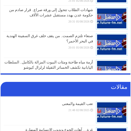
05/08/2026 21:01
شهادات الطلاب تتحول إلى ورقة صراع.. قرار صادم من
حكومة عدن يهدد مستقبل عشرات الآلاف
05/08/2026 20:31
صنعاء تلتزم الصمت.. من يقف خلف غرق السفينة الهندية
في البحر الأحمر؟
05/08/2026 20:01
أزمة مياه طاحنة ومئات البيوت المزالة بالكامل.. السلطات
اليابانية تكشف الخسائر الثقيلة لزلزال كيوشو
05/08/2026 18:26
مقالات
أزمة الخدمات والرواتب تفجر الشارع بالضالع.. هتافات تندد
بـ”الوصاية السعودية” وتتوعد بخطوات تصعيدية أوسع
05/08/2026 18:03
تعب القيمة والمعنى
02/08/2025 21:48
الغاز الأوروبي يقفز 19% في يوليو ويسجل أعلى مستوى
منذ مطلع 2023
05/08/2026 17:18
غزة… آهات الجوع وندوب الإنسانية المنهارة