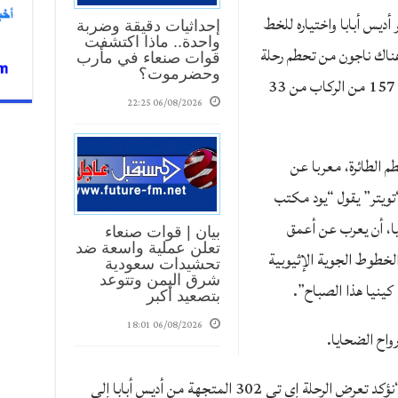
ديس أبابا واختياره للخط
إحداثيات دقيقة وضربة
واحدة.. ماذا اكتشفت
هناك ناجون من تحطم رحلة
قوات صنعاء في مأرب
وحضرموت؟
الأثيوبية من أديس أبابا نيروبي هذا الصباح. 157 من الركاب من 33
06/08/2026 22:25
م الطائرة، معربا عن
ويتر” يقول “يود مكتب
يا، أن يعرب عن أعمق
بيان | قوات صنعاء
تعلن عملية واسعة ضد
الخطوط الجوية الإثيوبية
تحشيدات سعودية
شرق اليمن وتتوعد
بتصعيد أكبر
06/08/2026 18:01
رواح الضحايا.
وقالت الخطوط الجوية الإثيوبية، في بيان، “نؤكد تعرض الرحلة إي تي 302 المتجهة من أديس أبابا إلى