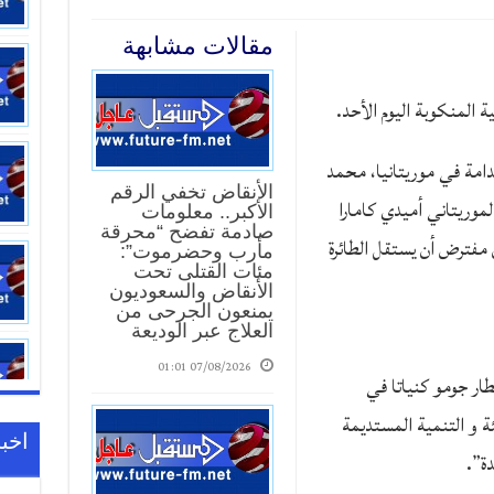
مقالات مشابهة
ة المنكوبة اليوم الأحد.
امة في موريتانيا، محمد
الأنقاض تخفي الرقم
لموريتاني أميدي كامارا
الأكبر.. معلومات
صادمة تفضح “محرقة
 مفترض أن يستقل الطائرة
مأرب وحضرموت”:
مئات القتلى تحت
الأنقاض والسعوديون
يمنعون الجرحى من
العلاج عبر الوديعة
07/08/2026 01:01
ار جومو كنياتا في
ئة و التنمية المستديمة
اخبا
ة”.