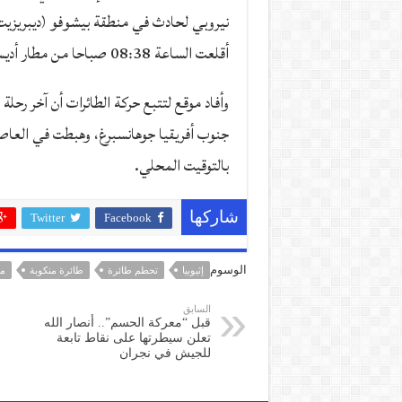
أقلعت الساعة 08:38 صباحا من مطار أديس أبابا، ثم فقد الاتصال بها في الساعة 08:44 صباحا”.
وأفاد موقع لتتبع حركة الطائرات أن آخر رحل
جنوب أفريقيا جوهانسبرغ، وهبطت في العاصم
بالتوقيت المحلي.
شاركها
Twitter
Facebook
الوسوم
إثيوبيا
تحطم طائرة
طائرة منكوبة
مو
السابق
قبل “معركة الحسم”.. أنصار الله
تعلن سيطرتها على نقاط تابعة
للجيش في نجران