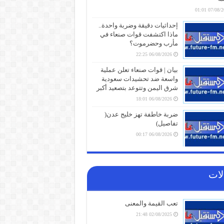
07/08/2026 
إحداثيات دقيقة وضربة واحدة..
ماذا اكتشفت قوات صنعاء في
مأرب وحضرموت؟
06/08/2026 22:25
بيان | قوات صنعاء تعلن عملية
واسعة ضد تحشيدات سعودية
شرق اليمن وتتوعد بتصعيد أكبر
06/08/2026 18:01
ضربة خاطفة تهز خليج عدن(
تفاصيل)
06/08/2026 00:17
أزمة وقود وغاز خانقة تضرب
المهرة وتغذي السوق السوداء
لات
وسط اتهامات لنافذي “حكومة
عدن” بافتعال الأزمات
05/08/2026 21:01
تعب القيمة والمعنى
شهادات الطلاب تتحول إلى ورقة
02/08/2025 21:48
صراع.. قرار صادم من حكومة