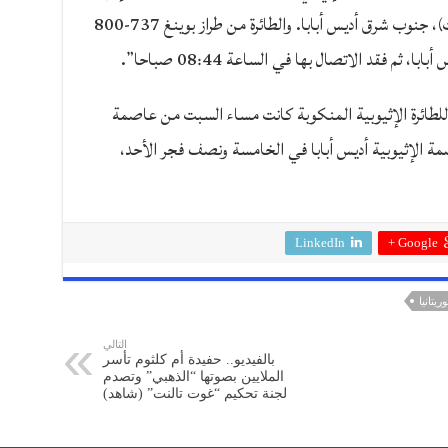
نيروبي لحادث في منطقة بيشوفو (ديبريزيت)، جنوب شرق أديس أبابا. والطائرة من طراز بوينغ 737-800
ة للطائرة الإثيوبية المنكوبة كانت مساء السبت من عاصمة
ة الإثيوبية أديس أبابا في الخامسة ونصف فجر الأحد،
LinkedIn
Google +
ريتانيا
التالي
بالفيديو.. حفيدة أم كلثوم تأسر
الملايين بصوتها “الذهبي” وتصدم
لجنة تحكيم “غوت تالنت” (شاهد)