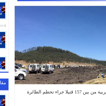
20:16
مقا
3 روس و13 مواطنا من 7 دول عربية من بين 157 قتيلا جراء تحطم الطائرة