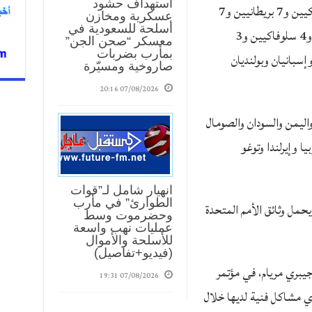
استهداف حشود
إثيوبيين و8 إيطاليين و8 صينيين و8 أمريكيين و7 بريطانيين و7
عسكرية ومخازن
16:01
أسلحة للسعودية في
فرنسيين و6 مصريين و5 ألمانيين و4 هنود و4 سلوفاكيين و3
معسكر “صحن الجن”
بمأرب بضربات
س ومغربيان وإسبانيان وبولنديان
صاروخية ومسيّرة
07/08/2026 20:16
ليمن والسودان والصومال
ا وإيرلندا وتوغو
انهيار شامل لـ”قوات
الطوارئ” في مأرب
يحمل وثائق الأمم المتحدة
وحضرموت وسط
عمليات نهب واسعة
للأسلحة والأموال
(فيديو+تفاصيل)
 جيبري مريام، في مؤتمر
07/08/2026 19:31
ي مشاكل فنية لديها خلال