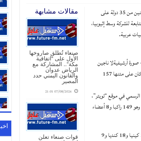
أعلنت “الخطوط الجوية الإثيوبية” أن مواطنين من 35 دولة على
مقالات مشابهة
لتابعة للشركة وسط إثيوبيا،
صنعاء تُطلق صاروخها
الأول على “اتفاقية
كاب إثيوبية من طراز “بوينغ-737” – صورة أرشيفيةلا ناجين
مكة”.. المشاركة مع
الرياض عدوان
من كارثة تحطم طائرة الركاب الإثيوبية التي كان على متنها 157
والقانون اليمني حدد
المصير
07/08/2026 21:01
الرسمي في موقع “تويتر”،
أن الكارثة الجوية أودت بحياة 157 شخصا، وهو 149 راكبا و8 أعضاء
اخبا
وأوضحت الشركة أن قائمة القتلى تشمل 32 كينيا و18 كنديا و9
قوات صنعاء تعلن