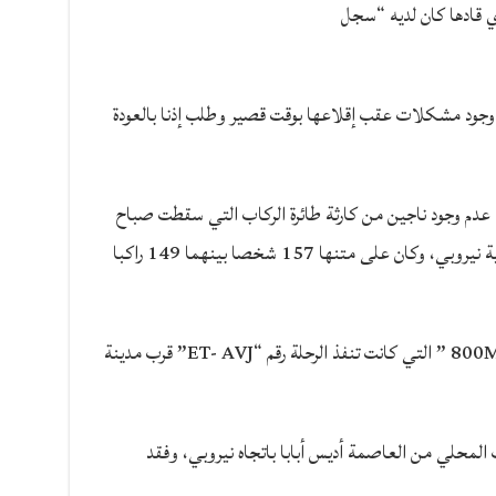
ذي قادها كان لديه “سجل
 وجود مشكلات عقب إقلاعها بوقت قصير وطلب إذنا بالعودة
عدم وجود ناجين من كارثة طائرة الركاب التي سقطت صباح
اليوم الأحد أثناء رحلتها إلى العاصمة الكينية نيروبي، وكان على متنها 157 شخصا بينهما 149 راكبا
وتحطمت الطائرة من طراز “بوينغ 737-800MAX ” التي كانت تنفذ الرحلة رقم “ET- AVJ” قرب مدينة
ة عند الساعة 08:38 بالتوقيت المحلي من العاصمة أديس أبابا باتجاه نيروبي، وفقد