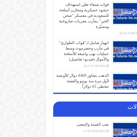
قوات صنعاء تعلن استهداف
حشود عسكرية ومخازن أسلحة
للسعودية في معسكر “صحن
الجن” بمأرب بضربات صاروخية
ومسيّرة
07/08/2026 
انهيار شامل لـ”قوات الطوارئ”
في مأرب وحضرموت وسط
عمليات نهب واسعة للأسلحة
والأموال (فيديو+تفاصيل)
07/08/2026 19:31
الذهب يتجاوز 4400 دولار للأونصة
لأول مرة منذ يونيو والفضة
تتخطى 65 دولاراً
07/08/2026 19:01
كنز خفي في سلة المهملات..
لات
لماذا يجب عليك عدم التخلص
من قشور البصل بعد اليوم؟
07/08/2026 19:01
تعب القيمة والمعنى
“إعلان وفاة للجامعة العربية”..
02/08/2025 21:48
محلل مصري يُفجّر مفاجآت عن