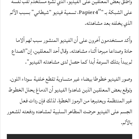
وأطلق بعض المعلقين على الفيديو، الذي نشره مستخدم لقب نفسه
على الشبكة بـ “Papier4″، تسمية فيديو “شيطاني” بسبب الألم
الذي يخلفه بعد مشاهدته.
وأكد مستخدمون آخرون على أن الفيديو المنشور سبب لهم آلاما
حادة وصداعا مبرحا أثناء مشاهدته. وقال أحد المعلقين، إن”الصداع
لم يبدأ بتلك السرعة أبدا كما حصل لدى مشاهدته الفيديو”.
وصور الفيديو خطوطا بيضاء غير متساوية تقطع خلفية سوداء اللون.
وتوقع بعض المعلقين الذين شاهدوا الفيديو أن الدماغ يحلل الخطوط
غير المنتظمة ويعتبرها من الرموز الخطرة، لذلك فإن ردات فعل
الجسم على الفيديو حرضت المظاهر السلبية لمشاهده ودفعته للشعور
بالألم.