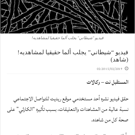
فيديو "شيطاني" يجلب ألما حقيقيا لمشاهديه!
فيديو “شيطاني” يجلب ألما حقيقيا لمشاهديه!
(شاهد)
15/02/2019 02:20
المستقبل نت – وكالات
حقق فيديو نشره أحد مستخدمي موقع ريديت للتواصل الاجتماعي
نسبة عالية من المشاهدات والتعليقات، بسبب تأثيره “الكارثي” على
صحة كل من شاهده.