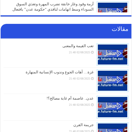
أزمة وقود وغاز خانقة تضرب المهرة وتغذي السوق
السوداء وسط اتهامات لنافذي “حكومة عدن” بافتعال
الأزمات
05/08/2026 21:01
مقالات
شهادات الطلاب تتحول إلى ورقة صراع.. قرار صادم من
حكومة عدن يهدد مستقبل عشرات الآلاف
05/08/2026 20:31
تعب القيمة والمعنى
02/08/2025 21:48
صنعاء تلتزم الصمت.. من يقف خلف غرق السفينة الهندية
في البحر الأحمر؟
05/08/2026 20:01
غزة… آهات الجوع وندوب الإنسانية المنهارة
02/08/2025 21:48
أزمة مياه طاحنة ومئات البيوت المزالة بالكامل.. السلطات
اليابانية تكشف الخسائر الثقيلة لزلزال كيوشو
05/08/2026 18:26
عدن.. عاصمة أم غابة مصالح؟!
02/08/2025 21:48
أزمة الخدمات والرواتب تفجر الشارع بالضالع.. هتافات تندد
بـ”الوصاية السعودية” وتتوعد بخطوات تصعيدية أوسع
05/08/2026 18:03
جريمة القرن
02/08/2025 21:48