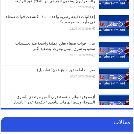
والسعوديون يمنعون الجرحى من العلاج عبر الوديعة
07/08/2026 01:01
إحداثيات دقيقة وضربة واحدة.. ماذا اكتشفت قوات صنعاء
في مأرب وحضرموت؟
06/08/2026 22:25
بيان | قوات صنعاء تعلن عملية واسعة ضد تحشيدات
سعودية شرق اليمن وتتوعد بتصعيد أكبر
06/08/2026 18:01
ضربة خاطفة تهز خليج عدن( تفاصيل)
06/08/2026 00:17
أزمة وقود وغاز خانقة تضرب المهرة وتغذي السوق
السوداء وسط اتهامات لنافذي “حكومة عدن” بافتعال
الأزمات
05/08/2026 21:01
مقالات
شهادات الطلاب تتحول إلى ورقة صراع.. قرار صادم من
حكومة عدن يهدد مستقبل عشرات الآلاف