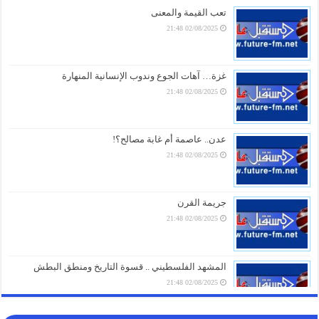
05/08/2026 20:31
تعب القيمة والمعنى
02/08/2025 21:48
صنعاء تلتزم الصمت.. من يقف خلف غرق السفينة الهندية في البحر الأحمر؟
05/08/2026 20:01
أزمة مياه طاحنة ومئات البيوت المزالة بالكامل.. السلطات اليابانية تكشف
غزة… آهات الجوع وندوب الإنسانية المنهارة
الخسائر الثقيلة لزلزال كيوشو
02/08/2025 21:48
05/08/2026 18:26
أزمة الخدمات والرواتب تفجر الشارع بالضالع.. هتافات تندد بـ”الوصاية
السعودية” وتتوعد بخطوات تصعيدية أوسع
عدن.. عاصمة أم غابة مصالح؟!
05/08/2026 18:03
02/08/2025 21:48
الغاز الأوروبي يقفز 19% في يوليو ويسجل أعلى مستوى منذ مطلع 2023
05/08/2026 17:18
جريمة القرن
02/08/2025 21:48
المشهد الفلسطيني .. قسوة التاريخ ومنطق البطش
02/08/2025 21:48