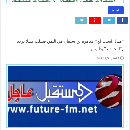
المزيد
“ميدل ايست آي” مغامرة بن سلمان في اليمن فشلت فشلا ذريعا
و”التحالف ” بدأ ينهار
29/11/2017 15:58