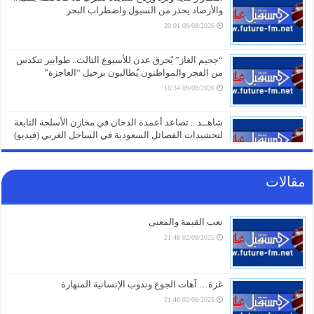
والأرصاد يحذر من السيول واضطراب البحر
09/08/2026 20:01
“جحيم الغاز” يُحرق عدن للأسبوع الثالث.. طوابير تتكدس
من الفجر والمواطنون يُطالبون برحيل “العاجزة”
09/08/2026 18:34
شاهــد .. تصاعد أعمدة الدخان في مخازن الأسلحة التابعة
لتحشيدات الفصائل السعودية في الساحل الغربي (فيديو)
09/08/2026 18:02
مقالات
مصرع وإصابة ضباط وجنود سعوديين بضربة دقيقة هزّت
غرفة عملياتهم في المخا
09/08/2026 16:31
تعب القيمة والمعنى
02/08/2025 21:48
قوات صنعاء تعلن استهداف مصفاة أرامكو في جيزان
09/08/2026 16:01
قوات صنعاء تعلن استهداف تحشيدات سعودية في المخا.. عشرات القتلى
غزة… آهات الجوع وندوب الإنسانية المنهارة
والجرحى (فيديو+تفاصيل)
02/08/2025 21:48
09/08/2026 15:18