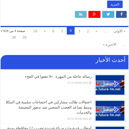
المزيد
4
« الأولى
...
«
2
3
5
6
»
10
صفحة 4 من 1٬626
30
20
...
الأخيرة »
أحدث الأخبار
رسالة عاجلة من المهرة.. «لا تقعوا في الفخ»
09/08/2026 22:19
اعتقالات طالت مشاركين في احتجاجات سلمية في المكلا
وسط تصاعد الغضب الشعبي ضد تدهور المعيشة
والخدمات
09/08/2026 20:32
أمطار رعدية وبَرَد ورياح شديدة تضرب 12 محافظة يمنية..